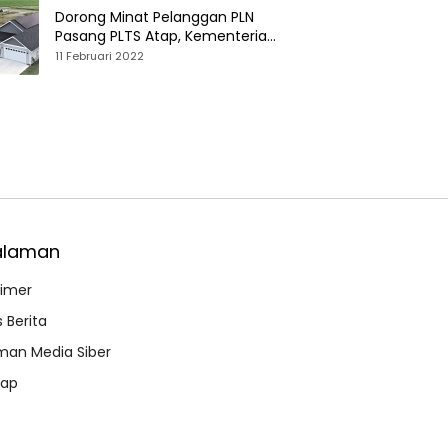
Dorong Minat Pelanggan PLN
Pasang PLTS Atap, Kementerian
ESDM Luncurkan Paket Hibah SEF
11 Februari 2022
alaman
aimer
 Berita
an Media Siber
map