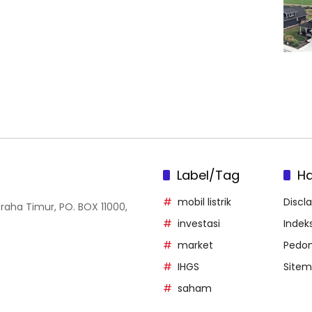
Label/Tag
H
mobil listrik
Discl
Graha Timur, PO. BOX 11000,
investasi
Indeks
market
Pedom
IHGS
Site
saham