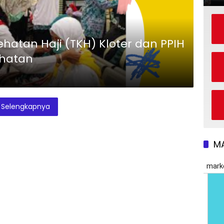
atan Haji (TKH) Kloter dan PPIH
ehatan
Selengkapnya
M