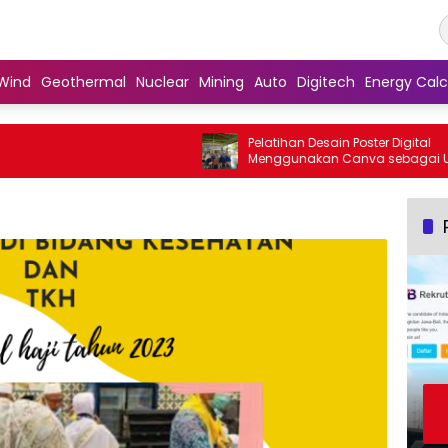
Wind
Geothermal
Nuclear
Mining
Auto
Digitech
Energy Calc
Pelatihan Desain Poster Digital
Menggunakan Canva sebagai Upaya
Penguatan Komunikasi Visual pada
Kader PKK Kelurahan Bambu Apus