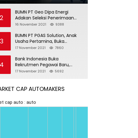
BUMN PT Geo Dipa Energi
2
Adakan Seleksi Penerimaan
Pegawai Baru
16 November 2021
9388
BUMN PT PGAS Solution, Anak
3
Usaha Pertamina, Buka
Rekrutmen Pegawai Baru
17 November 2021
7860
Bank Indonesia Buka
4
Rekrutmen Pegawai Baru,
Tersedia 37 Posisi
17 November 2021
5692
ARKET CAP AUTOMAKERS