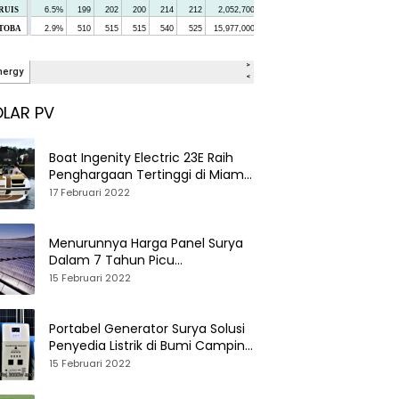
LAR PV
Boat Ingenity Electric 23E Raih
Penghargaan Tertinggi di Miami
International Boat Show
17 Februari 2022
Menurunnya Harga Panel Surya
Dalam 7 Tahun Picu
Tumbuhnya PLTS Global
15 Februari 2022
Portabel Generator Surya Solusi
Penyedia Listrik di Bumi Camping
dan Perkemahan
15 Februari 2022