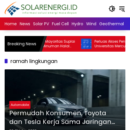
Langsung
ke
konten
Home
News
Solar PV
Fuel Cell
Hydro
Wind
Geothermal
N
FEM IPB University: Mayoritas Suplai
Perluas Akses Pendidikan Ti
Breaking News
tri Makanan dan Minuman Halal
Universitas Mercu Buana b
ai Negara Muslim Minoritas
SNBT 2026
ramah lingkungan
Automobile
Permudah Konsumen, Toyota
dan Tesla Kerja Sama Jaringan