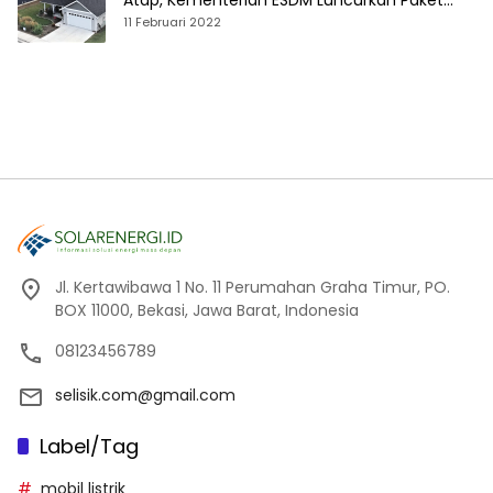
Atap, Kementerian ESDM Luncurkan Paket
Hibah SEF
11 Februari 2022
Jl. Kertawibawa 1 No. 11 Perumahan Graha Timur, PO.
BOX 11000, Bekasi, Jawa Barat, Indonesia
08123456789
selisik.com@gmail.com
Label/Tag
mobil listrik