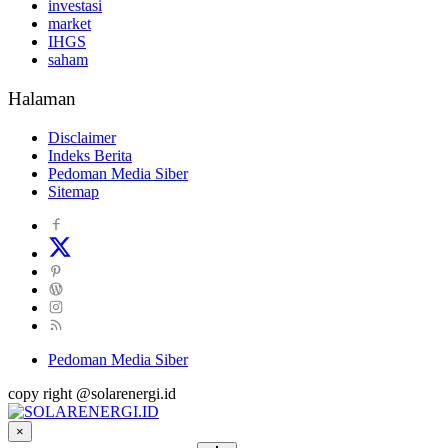
investasi
market
IHGS
saham
Halaman
Disclaimer
Indeks Berita
Pedoman Media Siber
Sitemap
Pedoman Media Siber
copy right @solarenergi.id
×