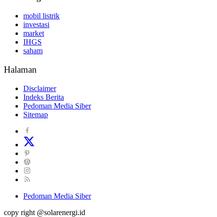
mobil listrik
investasi
market
IHGS
saham
Halaman
Disclaimer
Indeks Berita
Pedoman Media Siber
Sitemap
Pedoman Media Siber
copy right @solarenergi.id