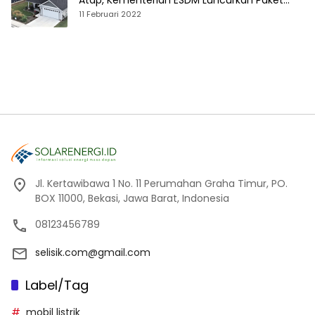
Atap, Kementerian ESDM Luncurkan Paket
Hibah SEF
11 Februari 2022
Jl. Kertawibawa 1 No. 11 Perumahan Graha Timur, PO.
BOX 11000, Bekasi, Jawa Barat, Indonesia
08123456789
selisik.com@gmail.com
Label/Tag
mobil listrik