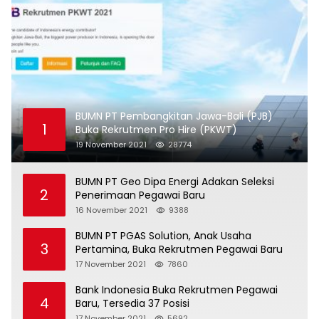
BUMN PT Pembangkitan Jawa-Bali (PJB)
1
Buka Rekrutmen Pro Hire (PKWT)
19 November 2021
28774
BUMN PT Geo Dipa Energi Adakan Seleksi
2
Penerimaan Pegawai Baru
16 November 2021
9388
BUMN PT PGAS Solution, Anak Usaha
3
Pertamina, Buka Rekrutmen Pegawai Baru
17 November 2021
7860
Bank Indonesia Buka Rekrutmen Pegawai
4
Baru, Tersedia 37 Posisi
17 November 2021
5692