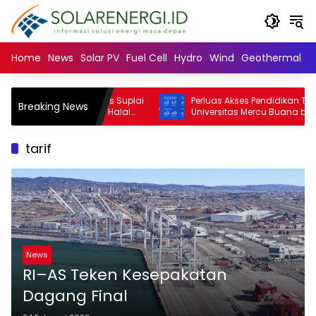
Langsung
ke
konten
Home
News
Solar PV
Fuel Cell
Hydro
Wind
Geothermal
N
niversity: Mayoritas Suplai
Perluas Akses Pendidikan Tinggi,
Breaking News
nan dan Minuman Halal
Universitas Mercu Buana buka beas
a Muslim Minoritas
SNBT 2026
tarif
News
RI–AS Teken Kesepakatan
Dagang Final