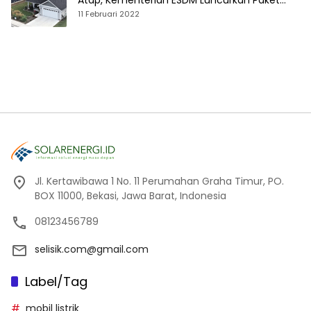
Atap, Kementerian ESDM Luncurkan Paket
Hibah SEF
11 Februari 2022
Jl. Kertawibawa 1 No. 11 Perumahan Graha Timur, PO.
BOX 11000, Bekasi, Jawa Barat, Indonesia
08123456789
selisik.com@gmail.com
Label/Tag
mobil listrik