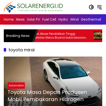
Langsung
ke
konten
Home
News
Solar PV
Fuel Cell
Hydro
Wind
Geothermal
N
ai
Perluas Akses Pendidikan Tinggi,
Breaking News
10 Orang
Universitas Mercu Buana buka beasiswa
SNBT 2026
toyota mirai
Automobile
Toyota Masa Depan Produsen
Mobil Pembakaran Hidrogen