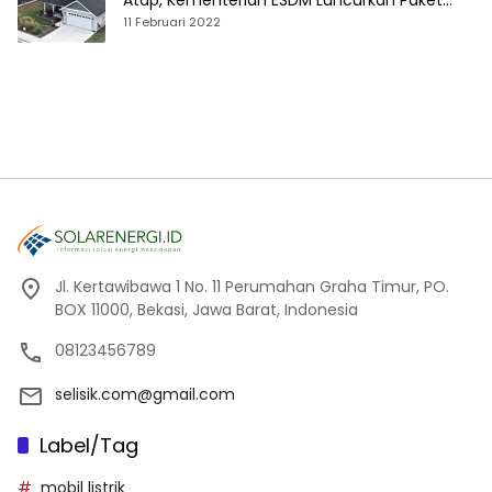
Atap, Kementerian ESDM Luncurkan Paket
Hibah SEF
11 Februari 2022
Jl. Kertawibawa 1 No. 11 Perumahan Graha Timur, PO.
BOX 11000, Bekasi, Jawa Barat, Indonesia
08123456789
selisik.com@gmail.com
Label/Tag
mobil listrik