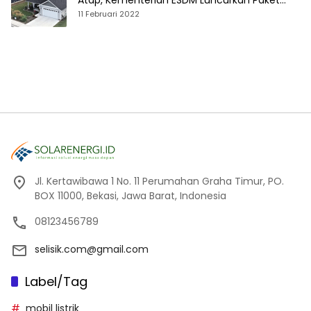
Atap, Kementerian ESDM Luncurkan Paket
Hibah SEF
11 Februari 2022
Jl. Kertawibawa 1 No. 11 Perumahan Graha Timur, PO.
BOX 11000, Bekasi, Jawa Barat, Indonesia
08123456789
selisik.com@gmail.com
Label/Tag
mobil listrik