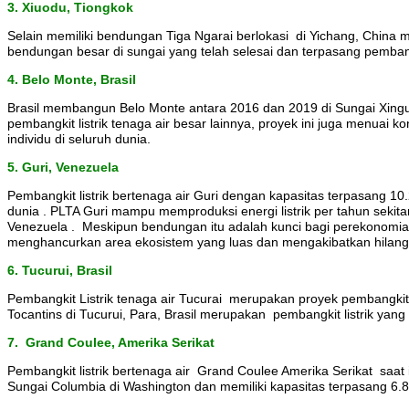
3
. Xiuodu, Tiongkok
Selain memiliki bendungan Tiga Ngarai berlokasi di Yichang, China 
bendungan besar di sungai yang telah selesai dan terpasang pembang
4
. Belo Monte, Brasil
Brasil membangun Belo Monte antara 2016 dan 2019 di Sungai Xingu 
pembangkit listrik tenaga air besar lainnya, proyek ini juga menuai k
individu di seluruh dunia.
5. Guri, Venezuela
Pembangkit listrik bertenaga air Guri dengan kapasitas terpasang 10.
dunia . PLTA Guri mampu memproduksi energi listrik per tahun sekit
Venezuela . Meskipun bendungan itu adalah kunci bagi perekonomia
menghancurkan area ekosistem yang luas dan mengakibatkan hilangny
6. Tucurui, Brasil
Pembangkit Listrik tenaga air Tucurai merupakan proyek pembangki
Tocantins di Tucurui, Para, Brasil merupakan pembangkit listrik yang
7.
Grand Coulee, A
merika
S
erikat
Pembangkit listrik bertenaga air Grand Coulee Amerika Serikat sa
Sungai Columbia di Washington dan memiliki kapasitas terpasang 6.809 