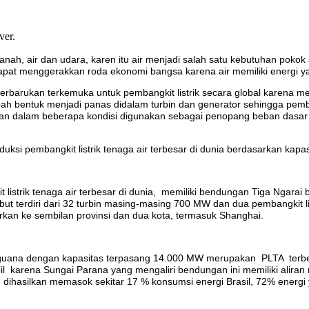
ver.
nah, air dan udara, karen itu air menjadi salah satu kebutuhan pokok s
at menggerakkan roda ekonomi bangsa karena air memiliki energi ya
barukan terkemuka untuk pembangkit listrik secara global karena memil
bah bentuk menjadi panas didalam turbin dan generator sehingga pemba
ahkan dalam beberapa kondisi digunakan sebagai penopang beban dasar k
duksi pembangkit listrik tenaga air terbesar di dunia berdasarkan kapa
t listrik tenaga air terbesar di dunia, memiliki bendungan Tiga Ngarai
t terdiri dari 32 turbin masing-masing 700 MW dan dua pembangkit li
irkan ke sembilan provinsi dan dua kota, termasuk Shanghai.
-Paraguana dengan kapasitas terpasang 14.000 MW merupakan PLTA terb
abil karena Sungai Parana yang mengaliri bendungan ini memiliki alir
ang dihasilkan memasok sekitar 17 % konsumsi energi Brasil, 72% ener