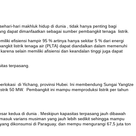
ehari-hari makhluk hidup di dunia , tidak hanya penting bagi
ng dapat dimanfaatkan sebagai sumber pembangkit tenaga listrik.
iki efisiensi hampir 95 % artinya hanya sekitar 5 % dari energi
ngkit listrik tenaga air (PLTA) dapat diandalkan dalam memenuhi
arena selain memiliki afisiensi dan keandalan tinggi juga dapat
sitas terpasang.
 berlokasi di Yichang, provinsi Hubei. Ini membendung Sungai Yangtze
strik 50 MW. Pembangkit ini mampu memproduksi listrik per tahun
esar kedua di dunia . Meskipun kapasitas terpasang jauh dibawah
an masuk varians musiman yang jauh lebih sedikit sehingga mampu
gi yang dikonsumsi di Paraguay, dan mempu mengurangi 67,5 juta ton