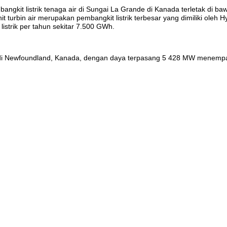
angkit listrik tenaga air di Sungai La Grande di Kanada terletak di ba
urbin air merupakan pembangkit listrik terbesar yang dimiliki oleh H
strik per tahun sekitar 7.500 GWh.
ll di Newfoundland, Kanada, dengan daya terpasang 5 428 MW menempati