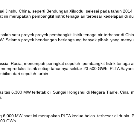
ungai Jinshu China, seperti Bendungan Xiluodu, selesai pada tahun 2014
 ini merupakan pembangkit listrik tenaga air terbesar kedelapan di dun
h satu proyek proyek pembangkit listrik tenaga air terbesar di China
26 MW. Selama proyek bendungan berlangsung banyak pihak yang menyua
ia, Rusia, menempati peringkat sepuluh pembangkit listrik tenaga air 
emproduksi listrik setiap tahunnya sekitar 23.500 GWh. PLTA Sayan
ilan dari sepuluh turbin.
itas 6.300 MW terletak di Sungai Hongshui di Negara Tian’e, Cina mer
h.
ng 6.000 MW saat ini merupakan PLTA kedua belas terbesar di dunia. Pe
.000 GWh.