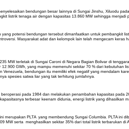
menyelesaikan bendungan besar lainnya di Sungai Jinshu, Xiluodu pad
kit listrik tenaga air dengan kapasitas 13.860 MW sehingga menjadi p
yang potensi bendungan tersebut dimanfaatkan untuk pembangkit listr
ontroversi. Masyarakat adat dan kelompok lain telah mengecam keras hal
235 MW terletak di Sungai Caroni di Negara Bagian Bolivar di tenggara 
ar 12.900 GWh, yang mampu memenuhi sekitar 70 % dari kebutuhan list
n Venezuela, bendungan itu memiliki efek negatif yang mendalam ka
a spesies satwa liar yang tak terhitung jumlahnya.
t beroperasi pada 1984 dan melakukan penambahan kapasitas pada 2007
 kapasitasnya terbesar keenam didunia, energi listrik yang dihasilkan 
at ini merupakan PLTA yang membendung Sungai Columbia. PLTA ini dib
MW serta menghasilkan sekitar 35% dari total listrik terbarukan di AS d