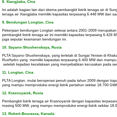
8. Xiangjiaba, Cina
Ini adalah bagian lain dari skema pembangkit listrik tenaga air di S
tenaga air Xiangjiaba memiliki kapasitas terpasang 6.448 MW dan saat
9. Bendungan Longtan, Cina
Pekerjaan bendungan Longtan selesai antara 2001-2009 merupakan sala
pembangkit listrik tenaga air ini memiliki kapasitas terpasang 6.4
juga seputar keamanan bendungan ini.
10.
S
ayano-Shushenskaya, Rusia
PLTA Sayano-Shushenskaya, yang terletak di Sungai Yenisei di Khakass
RusHydro yang memiliki kapasitas terpasang 6.400 MW dan mampu m
setelah kejadian kecelakaan yang menyebabkan kerusakan pada semb
11.
Longtan, Cina
PLTA Longtan, mulai beroperasi penuh pada tahun 2009 dengan kapas
yang mampu memproduksi energi listrik pertahun sekitar 18.700 GW
12.
Krasnoyarsk, Rusia
Pembangkit listrik tenaga air Krasnoyarsk dengan kapasitas terpasa
masing 500 MW, yang mampu memproduksi energi listrik sekitar 18
13. R
obert-Bourassa, Kanada