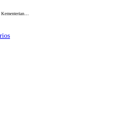
n Kementerian…
rios