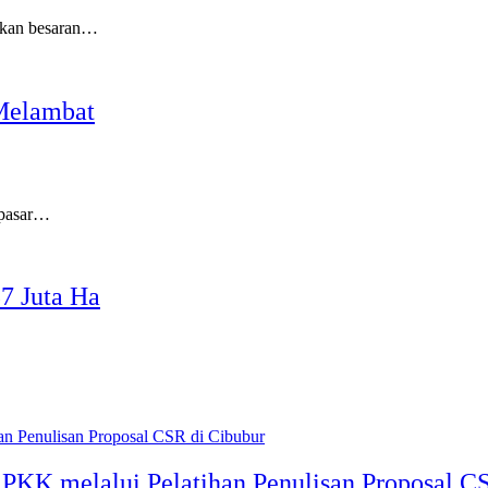
rkan besaran…
Melambat
pasar…
7 Juta Ha
PKK melalui Pelatihan Penulisan Proposal C