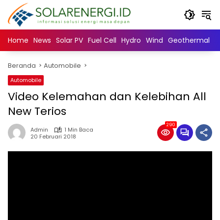
Langsung
ke
konten
Home
News
Solar PV
Fuel Cell
Hydro
Wind
Geothermal
N
Beranda
Automobile
Automobile
Video Kelemahan dan Kelebihan All
New Terios
290
Admin
1 Min Baca
20 Februari 2018