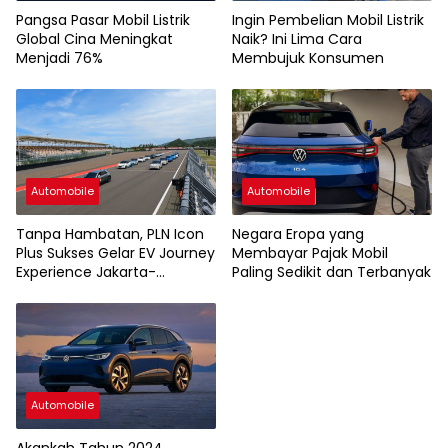
Pangsa Pasar Mobil Listrik
Ingin Pembelian Mobil Listrik
Global Cina Meningkat
Naik? Ini Lima Cara
Menjadi 76%
Membujuk Konsumen
Automobile
Automobile
Tanpa Hambatan, PLN Icon
Negara Eropa yang
Plus Sukses Gelar EV Journey
Membayar Pajak Mobil
Experience Jakarta-
Paling Sedikit dan Terbanyak
Mandalika
Automobile
Akankah Tahun 2024