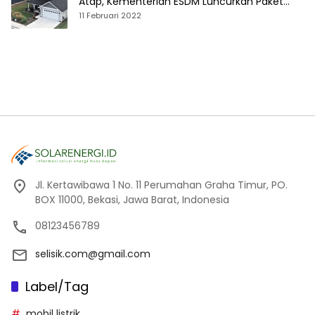
Atap, Kementerian ESDM Luncurkan Paket
Hibah SEF
11 Februari 2022
Jl. Kertawibawa 1 No. 11 Perumahan Graha Timur, PO.
BOX 11000, Bekasi, Jawa Barat, Indonesia
08123456789
selisik.com@gmail.com
Label/Tag
mobil listrik