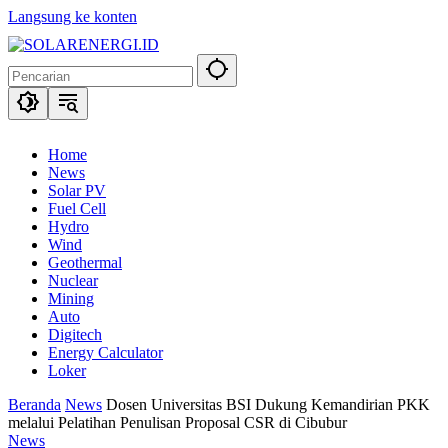
Langsung ke konten
Home
News
Solar PV
Fuel Cell
Hydro
Wind
Geothermal
Nuclear
Mining
Auto
Digitech
Energy Calculator
Loker
Beranda
News
Dosen Universitas BSI Dukung Kemandirian PKK
melalui Pelatihan Penulisan Proposal CSR di Cibubur
News