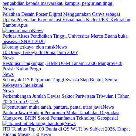
News
Pelatihan Desain Poster Digital Menggunakan Canva sebagai
Upaya Penguatan Komunikasi Visual pada Kader PKK Kelurahan
Bambu Apus
News
Perluas Akses Pendidikan Tinggi, Universitas Mercu Buana buka
beasiswa SNBT 2026
News
10 Orang Terkaya di Dunia (Juni 2026)
News
Restorasi Lingkungan, HMP UGM Tanam 1.000 Mangrove di
Pesisir Kulon Progo
News
Sebanyak 113 Perguruan Tinggi Swasta Siap Bentuk Sentra
Kekayaan Intelektual
News
Perkembangan Jumlah Devisa Sektor Pariwisata Triwulan I Tahun
2026 Turun 9,12%
News
Pantura Jawa Hadapi Penurunan Muka Tanah dan Degradasi
Mangrove, BRIN Soroti Pemanfaatan Teknologi Geospasial
News
ITB Tembus Top 100 Dunia di QS WUR by Subject 2026, Empat
Bidang Masuk 150 Besar