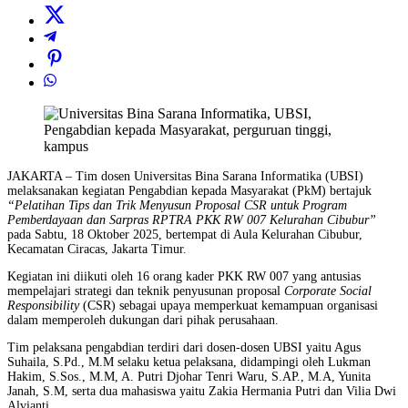
JAKARTA – Tim dosen Universitas Bina Sarana Informatika (UBSI)
melaksanakan kegiatan Pengabdian kepada Masyarakat (PkM) bertajuk
“Pelatihan Tips dan Trik Menyusun Proposal CSR untuk Program
Pemberdayaan dan Sarpras RPTRA PKK RW 007 Kelurahan Cibubur”
pada Sabtu, 18 Oktober 2025, bertempat di Aula Kelurahan Cibubur,
Kecamatan Ciracas, Jakarta Timur.
Kegiatan ini diikuti oleh 16 orang kader PKK RW 007 yang antusias
mempelajari strategi dan teknik penyusunan proposal
Corporate Social
Responsibility
(CSR) sebagai upaya memperkuat kemampuan organisasi
dalam memperoleh dukungan dari pihak perusahaan.
Tim pelaksana pengabdian terdiri dari dosen-dosen UBSI yaitu Agus
Suhaila, S.Pd., M.M selaku ketua pelaksana, didampingi oleh Lukman
Hakim, S.Sos., M.M, A. Putri Djohar Tenri Waru, S.AP., M.A, Yunita
Janah, S.M, serta dua mahasiswa yaitu Zakia Hermania Putri dan Vilia Dwi
Alvianti.