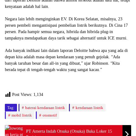
dari laporan Deloitte adalah bahwa ambisi tersebut adalah satu hal, tetapi
kenyataan adalah hal lain.
Negara lain lebih menginginkan EV. Di Korea Selatan, misalnya, 23
persen pembeli mengantisipasi pembelian listrik berikutnya. Di Cina 17
persen. Pada hampir semua negara, hibrida dan hibrida plug-in
tampaknya mendapatkan daya tarik sebagai alternatif untuk ICE murni.
Ada banyak indikasi lain dalam laporan Deloitte bahwa apa yang ada di
depan kita adalah masa depan kendaraan yang penuh gejolak. “Ada
banyak taruhan besar dan all-in yang dibuat,” ujar Robinson. “Kita
berada tepat di tengah-tengah waktu yang sangat kacau.”
Post Views:
1,134
Tag:
baterai kendaraan listrik
kendaraan listrik
mobil listrik
otomotif
PT Amerta Indah Otsuka (Otsuka) Buka Loker 15