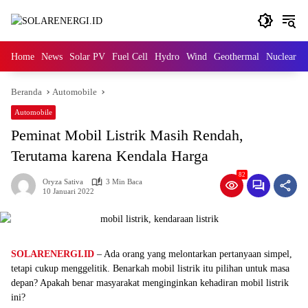
Langsung
ke
konten
Home
News
Solar PV
Fuel Cell
Hydro
Wind
Geothermal
Nuclear
M
Beranda
Automobile
Automobile
Peminat Mobil Listrik Masih Rendah,
Terutama karena Kendala Harga
82
Oryza Sativa
3 Min Baca
10 Januari 2022
SOLARENERGI.ID
– Ada orang yang melontarkan pertanyaan simpel,
tetapi cukup menggelitik. Benarkah mobil listrik itu pilihan untuk masa
depan? Apakah benar masyarakat menginginkan kehadiran mobil listrik
ini?