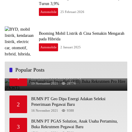
Turun 3,9%
Automobile
25 Februari 2026
Booming Mobil Listrik di Cina Semakin Mengarah
pada Hibrida
Automobile
2 Januari 2025
Popular Posts
BUMN PT Pembangkitan Jawa-Bali (PJB) Buka
1
Rekrutmen Pro Hire (PKWT)
19 November 2021
28774
BUMN PT Geo Dipa Energi Adakan Seleksi
2
Penerimaan Pegawai Baru
16 November 2021
9388
BUMN PT PGAS Solution, Anak Usaha Pertamina,
3
Buka Rekrutmen Pegawai Baru