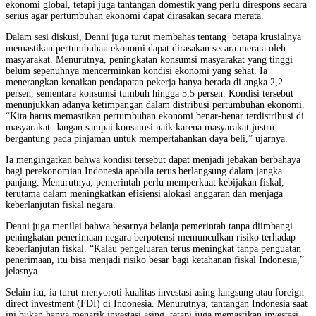
ekonomi global, tetapi juga tantangan domestik yang perlu direspons secara
serius agar pertumbuhan ekonomi dapat dirasakan secara merata.
Dalam sesi diskusi, Denni juga turut membahas tentang betapa krusialnya
memastikan pertumbuhan ekonomi dapat dirasakan secara merata oleh
masyarakat. Menurutnya, peningkatan konsumsi masyarakat yang tinggi
belum sepenuhnya mencerminkan kondisi ekonomi yang sehat. Ia
menerangkan kenaikan pendapatan pekerja hanya berada di angka 2,2
persen, sementara konsumsi tumbuh hingga 5,5 persen. Kondisi tersebut
menunjukkan adanya ketimpangan dalam distribusi pertumbuhan ekonomi.
“Kita harus memastikan pertumbuhan ekonomi benar-benar terdistribusi di
masyarakat. Jangan sampai konsumsi naik karena masyarakat justru
bergantung pada pinjaman untuk mempertahankan daya beli,” ujarnya.
Ia mengingatkan bahwa kondisi tersebut dapat menjadi jebakan berbahaya
bagi perekonomian Indonesia apabila terus berlangsung dalam jangka
panjang. Menurutnya, pemerintah perlu memperkuat kebijakan fiskal,
terutama dalam meningkatkan efisiensi alokasi anggaran dan menjaga
keberlanjutan fiskal negara.
Denni juga menilai bahwa besarnya belanja pemerintah tanpa diimbangi
peningkatan penerimaan negara berpotensi memunculkan risiko terhadap
keberlanjutan fiskal. “Kalau pengeluaran terus meningkat tanpa penguatan
penerimaan, itu bisa menjadi risiko besar bagi ketahanan fiskal Indonesia,”
jelasnya.
Selain itu, ia turut menyoroti kualitas investasi asing langsung atau foreign
direct investment (FDI) di Indonesia. Menurutnya, tantangan Indonesia saat
ini bukan hanya menarik investasi asing, tetapi juga memastikan investasi