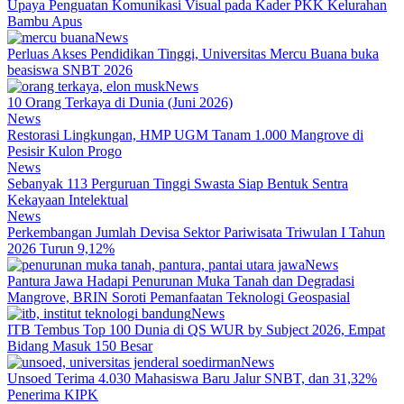
Upaya Penguatan Komunikasi Visual pada Kader PKK Kelurahan
Bambu Apus
News
Perluas Akses Pendidikan Tinggi, Universitas Mercu Buana buka
beasiswa SNBT 2026
News
10 Orang Terkaya di Dunia (Juni 2026)
News
Restorasi Lingkungan, HMP UGM Tanam 1.000 Mangrove di
Pesisir Kulon Progo
News
Sebanyak 113 Perguruan Tinggi Swasta Siap Bentuk Sentra
Kekayaan Intelektual
News
Perkembangan Jumlah Devisa Sektor Pariwisata Triwulan I Tahun
2026 Turun 9,12%
News
Pantura Jawa Hadapi Penurunan Muka Tanah dan Degradasi
Mangrove, BRIN Soroti Pemanfaatan Teknologi Geospasial
News
ITB Tembus Top 100 Dunia di QS WUR by Subject 2026, Empat
Bidang Masuk 150 Besar
News
Unsoed Terima 4.030 Mahasiswa Baru Jalur SNBT, dan 31,32%
Penerima KIPK