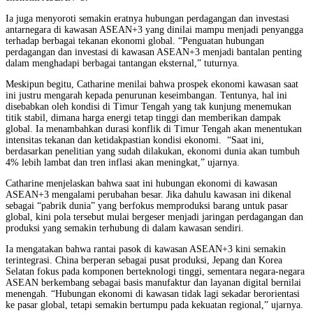
Ia juga menyoroti semakin eratnya hubungan perdagangan dan investasi
antarnegara di kawasan ASEAN+3 yang dinilai mampu menjadi penyangga
terhadap berbagai tekanan ekonomi global. “Penguatan hubungan
perdagangan dan investasi di kawasan ASEAN+3 menjadi bantalan penting
dalam menghadapi berbagai tantangan eksternal,” tuturnya.
Meskipun begitu, Catharine menilai bahwa prospek ekonomi kawasan saat
ini justru mengarah kepada penurunan keseimbangan. Tentunya, hal ini
disebabkan oleh kondisi di Timur Tengah yang tak kunjung menemukan
titik stabil, dimana harga energi tetap tinggi dan memberikan dampak
global. Ia menambahkan durasi konflik di Timur Tengah akan menentukan
intensitas tekanan dan ketidakpastian kondisi ekonomi. “Saat ini,
berdasarkan penelitian yang sudah dilakukan, ekonomi dunia akan tumbuh
4% lebih lambat dan tren inflasi akan meningkat,” ujarnya.
Catharine menjelaskan bahwa saat ini hubungan ekonomi di kawasan
ASEAN+3 mengalami perubahan besar. Jika dahulu kawasan ini dikenal
sebagai “pabrik dunia” yang berfokus memproduksi barang untuk pasar
global, kini pola tersebut mulai bergeser menjadi jaringan perdagangan dan
produksi yang semakin terhubung di dalam kawasan sendiri.
Ia mengatakan bahwa rantai pasok di kawasan ASEAN+3 kini semakin
terintegrasi. China berperan sebagai pusat produksi, Jepang dan Korea
Selatan fokus pada komponen berteknologi tinggi, sementara negara-negara
ASEAN berkembang sebagai basis manufaktur dan layanan digital bernilai
menengah. “Hubungan ekonomi di kawasan tidak lagi sekadar berorientasi
ke pasar global, tetapi semakin bertumpu pada kekuatan regional,” ujarnya.