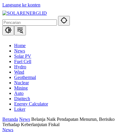
Langsung ke konten
Home
News
Solar PV
Fuel Cell
Hydro
Wind
Geothermal
Nuclear
Mining
Auto
Digitech
Energy Calculator
Loker
Beranda
News
Belanja Naik Pendapatan Menurun, Berisiko
Terhadap Keberlanjutan Fiskal
News