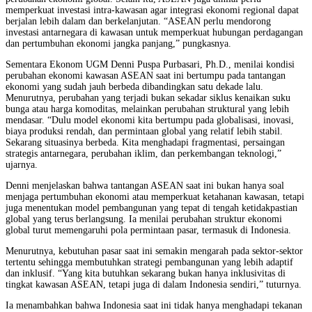
memperkuat investasi intra-kawasan agar integrasi ekonomi regional dapat
berjalan lebih dalam dan berkelanjutan. “ASEAN perlu mendorong
investasi antarnegara di kawasan untuk memperkuat hubungan perdagangan
dan pertumbuhan ekonomi jangka panjang,” pungkasnya.
Sementara Ekonom UGM Denni Puspa Purbasari, Ph.D., menilai kondisi
perubahan ekonomi kawasan ASEAN saat ini bertumpu pada tantangan
ekonomi yang sudah jauh berbeda dibandingkan satu dekade lalu.
Menurutnya, perubahan yang terjadi bukan sekadar siklus kenaikan suku
bunga atau harga komoditas, melainkan perubahan struktural yang lebih
mendasar. “Dulu model ekonomi kita bertumpu pada globalisasi, inovasi,
biaya produksi rendah, dan permintaan global yang relatif lebih stabil.
Sekarang situasinya berbeda. Kita menghadapi fragmentasi, persaingan
strategis antarnegara, perubahan iklim, dan perkembangan teknologi,”
ujarnya.
Denni menjelaskan bahwa tantangan ASEAN saat ini bukan hanya soal
menjaga pertumbuhan ekonomi atau memperkuat ketahanan kawasan, tetapi
juga menentukan model pembangunan yang tepat di tengah ketidakpastian
global yang terus berlangsung. Ia menilai perubahan struktur ekonomi
global turut memengaruhi pola permintaan pasar, termasuk di Indonesia.
Menurutnya, kebutuhan pasar saat ini semakin mengarah pada sektor-sektor
tertentu sehingga membutuhkan strategi pembangunan yang lebih adaptif
dan inklusif. “Yang kita butuhkan sekarang bukan hanya inklusivitas di
tingkat kawasan ASEAN, tetapi juga di dalam Indonesia sendiri,” tuturnya.
Ia menambahkan bahwa Indonesia saat ini tidak hanya menghadapi tekanan