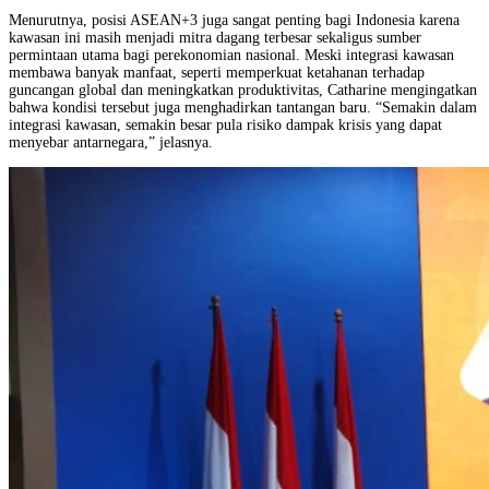
Menurutnya, posisi ASEAN+3 juga sangat penting bagi Indonesia karena
kawasan ini masih menjadi mitra dagang terbesar sekaligus sumber
permintaan utama bagi perekonomian nasional. Meski integrasi kawasan
membawa banyak manfaat, seperti memperkuat ketahanan terhadap
guncangan global dan meningkatkan produktivitas, Catharine mengingatkan
bahwa kondisi tersebut juga menghadirkan tantangan baru. “Semakin dalam
integrasi kawasan, semakin besar pula risiko dampak krisis yang dapat
menyebar antarnegara,” jelasnya.