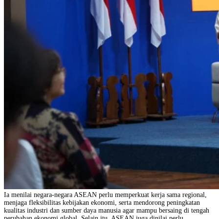
Ia menilai negara-negara ASEAN perlu memperkuat kerja sama regional,
menjaga fleksibilitas kebijakan ekonomi, serta mendorong peningkatan
kualitas industri dan sumber daya manusia agar mampu bersaing di tengah
perubahan ekonomi global. Selain itu, ASEAN juga dinilai perlu