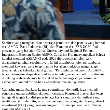
Seminar yang menghadirkan beberapa pembicara dan panelis yang berasal
dari AMRO, Bank Indonesia (BI), dan Ekonom dari FEB UGM. Pada
presentasi yang bertajuk Global Uncertainty and Regional Economic
Integration, Ekonom Senior AMRO, Catharine Ho, menyampaikan bahwa
kondisi ekonomi ASEAN+3 pada 2026 diproyeksikan lebih baik
dibandingkan tahun sebelumnya. Hal ini ditunjukkan oleh pertumbuhan
ekonomi kawasan yang tetap mampu bertahan meskipun menghadapi
tekanan akibat kebijakan tarif global. “Pertumbuhan ekonomi ASEAN+3
tetap melampaui ekspektasi meskipun terjadi guncangan tarif. Kondisi ini
didukung oleh rendahnya tarif efektif serta meningkatnya permintaan
ekspor semikonduktor berbasis kecerdasan buatan,” jelasnya.
Catharine menambahkan, kuatnya permintaan domestik juga menjadi
penopang utama stabilitas ekonomi kawasan. Konsumsi masyarakat tetap
terjaga di tengah kondisi pasar tenaga kerja yang baik dan inflasi yang
relatif rendah. Selain itu, arus investasi asing langsung atau foreign direct
investment (FDI) yang terus meningkat turut memperkuat pertumbuhan
ekonomi ASEAN+3.