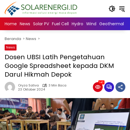
Langsung
ke
konten
Home
News
Solar PV
Fuel Cell
Hydro
Wind
Geothermal
N
Beranda
News
News
Dosen UBSI Latih Pengetahuan
Google Spreadsheet kepada DKM
Darul Hikmah Depok
140
Oryza Sativa
3 Min Baca
23 Oktober 2024