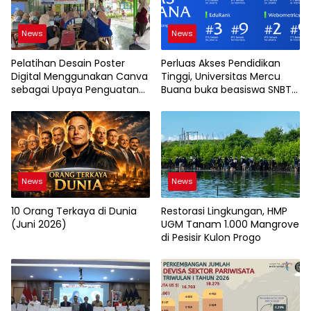
News
News
Pelatihan Desain Poster
Perluas Akses Pendidikan
Digital Menggunakan Canva
Tinggi, Universitas Mercu
sebagai Upaya Penguatan
Buana buka beasiswa SNBT
Komunikasi Visual pada
2026
Kader PKK Kelurahan Bambu
Apus
News
News
10 Orang Terkaya di Dunia
Restorasi Lingkungan, HMP
(Juni 2026)
UGM Tanam 1.000 Mangrove
di Pesisir Kulon Progo