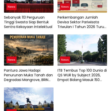
News
News
Sebanyak 113 Perguruan
Perkembangan Jumlah
Tinggi Swasta Siap Bentuk
Devisa Sektor Pariwisata
Sentra Kekayaan Intelektual
Triwulan I Tahun 2026 Turun
9,12%
News
News
Pantura Jawa Hadapi
ITB Tembus Top 100 Dunia di
Penurunan Muka Tanah dan
QS WUR by Subject 2026,
Degradasi Mangrove, BRIN
Empat Bidang Masuk 150
Soroti Pemanfaatan
Besar
Teknologi Geospasial