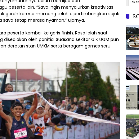
da kenyamanannya dalam berhijab dan
 peserta lain. “Saya ingin menyalurkan kreativitas
tidak gerah karena memang telah dipertimbangkan sejak
SO
a saya tetap merasa nyaman,” ujarnya.
peserta kembali ke garis finish. Rasa lelah saat
 disediakan oleh panitia. Suasana sekitar GIK UGM pun
diran deretan stan UMKM serta beragam games seru