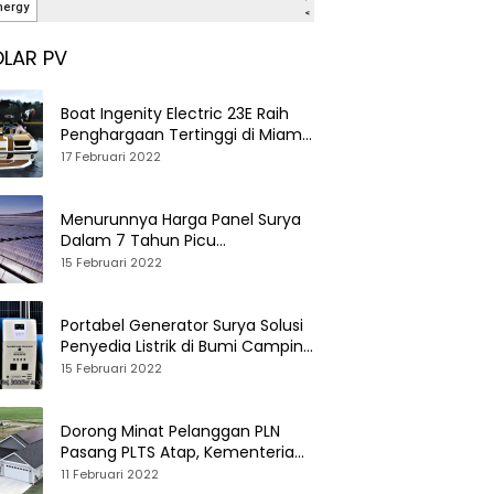
LAR PV
Boat Ingenity Electric 23E Raih
Penghargaan Tertinggi di Miami
International Boat Show
17 Februari 2022
Menurunnya Harga Panel Surya
Dalam 7 Tahun Picu
Tumbuhnya PLTS Global
15 Februari 2022
Portabel Generator Surya Solusi
Penyedia Listrik di Bumi Camping
dan Perkemahan
15 Februari 2022
Dorong Minat Pelanggan PLN
Pasang PLTS Atap, Kementerian
ESDM Luncurkan Paket Hibah SEF
11 Februari 2022