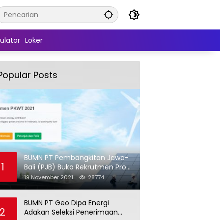
ulator
Loker
Popular Posts
BUMN PT Pembangkitan Jawa-
1
Bali (PJB) Buka Rekrutmen Pro
Hire (PKWT)
19 November 2021
28774
BUMN PT Geo Dipa Energi
2
Adakan Seleksi Penerimaan