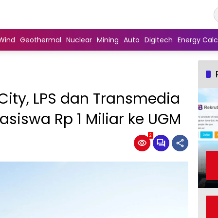
Wind
Geothermal
Nuclear
Mining
Auto
Digitech
Energy Calc
City, LPS dan Transmedia
siswa Rp 1 Miliar ke UGM
2