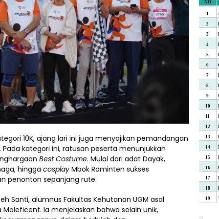
tegori 10K, ajang lari ini juga menyajikan pemandangan
. Pada kategori ini, ratusan peserta menunjukkan
enghargaan
Best Costume
. Mulai dari adat Dayak,
naga, hingga
cosplay
Mbok Raminten sukses
n penonton sepanjang rute.
oleh Santi, alumnus Fakultas Kehutanan UGM asal
aleficent. Ia menjelaskan bahwa selain unik,