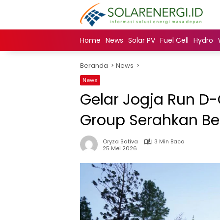
Langsung
ke
konten
Home
News
Solar PV
Fuel Cell
Hydro
Beranda
News
News
Gelar Jogja Run D-
Group Serahkan Bea
Oryza Sativa
3 Min Baca
25 Mei 2026