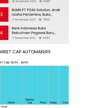
Pegawai Baru
16 November 2021
9388
BUMN PT PGAS Solution, Anak
3
Usaha Pertamina, Buka
Rekrutmen Pegawai Baru
17 November 2021
7860
Bank Indonesia Buka
4
Rekrutmen Pegawai Baru,
Tersedia 37 Posisi
17 November 2021
5692
ARKET CAP AUTOMAKERS