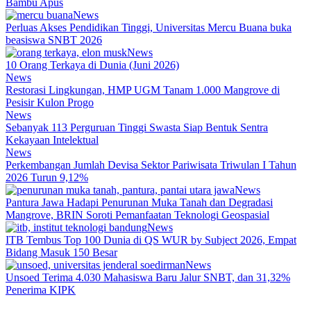
Bambu Apus
News
Perluas Akses Pendidikan Tinggi, Universitas Mercu Buana buka
beasiswa SNBT 2026
News
10 Orang Terkaya di Dunia (Juni 2026)
News
Restorasi Lingkungan, HMP UGM Tanam 1.000 Mangrove di
Pesisir Kulon Progo
News
Sebanyak 113 Perguruan Tinggi Swasta Siap Bentuk Sentra
Kekayaan Intelektual
News
Perkembangan Jumlah Devisa Sektor Pariwisata Triwulan I Tahun
2026 Turun 9,12%
News
Pantura Jawa Hadapi Penurunan Muka Tanah dan Degradasi
Mangrove, BRIN Soroti Pemanfaatan Teknologi Geospasial
News
ITB Tembus Top 100 Dunia di QS WUR by Subject 2026, Empat
Bidang Masuk 150 Besar
News
Unsoed Terima 4.030 Mahasiswa Baru Jalur SNBT, dan 31,32%
Penerima KIPK