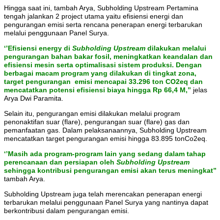
Hingga saat ini, tambah Arya, Subholding Upstream Pertamina
tengah jalankan 2 project utama yaitu efisiensi energi dan
pengurangan emisi serta rencana penerapan energi terbarukan
melalui penggunaan Panel Surya.
‘’Efisiensi energy di
Subholding Upstream
dilakukan melalui
pengurangan bahan bakar fosil, meningkatkan keandalan dan
efisiensi mesin serta optimalisasi sistem produksi. Dengan
berbagai macam program yang dilakukan di tingkat zona,
target pengurangan emisi mencapai 33.296 ton CO2eq dan
mencatatkan potensi efisiensi biaya hingga Rp 66,4 M,’’
jelas
Arya Dwi Paramita.
Selain itu, pengurangan emisi dilakukan melalui program
penonaktifan suar (flare), pengurangan suar (flare) gas dan
pemanfaatan gas. Dalam pelaksanaannya, Subholding Upstream
mencatatkan target pengurangan emisi hingga 83.895 tonCo2eq.
‘’Masih ada program-program lain yang sedang dalam tahap
perencanaan dan persiapan oleh
Subholding Upstream
sehingga kontribusi pengurangan emisi akan terus meningkat’’
tambah Arya.
Subholding Upstream juga telah merencakan penerapan energi
terbarukan melalui penggunaan Panel Surya yang nantinya dapat
berkontribusi dalam pengurangan emisi.