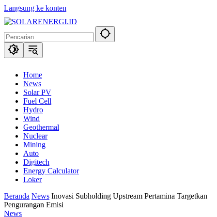
Langsung ke konten
Home
News
Solar PV
Fuel Cell
Hydro
Wind
Geothermal
Nuclear
Mining
Auto
Digitech
Energy Calculator
Loker
Beranda
News
Inovasi Subholding Upstream Pertamina Targetkan
Pengurangan Emisi
News