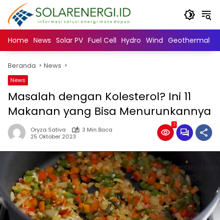
Langsung
ke
konten
Home
News
Solar PV
Fuel Cell
Hydro
Wind
Geothermal
N
Beranda
News
News
Masalah dengan Kolesterol? Ini 11
Makanan yang Bisa Menurunkannya
7
Oryza Sativa
3 Min Baca
25 Oktober 2023