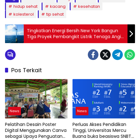
hidup sehat
kacang
kesehatan
kolesterol
tip sehat
Tingkatkan Energi Bersih New York Bangun
Tiga Proyek Pembangkit Listrik Tenaga Angin
Lepas Pantai
Pos Terkait
News
News
Pelatihan Desain Poster
Perluas Akses Pendidikan
Digital Menggunakan Canva
Tinggi, Universitas Mercu
sebagai Upaya Penguatan
Buana buka beasiswa SNBT