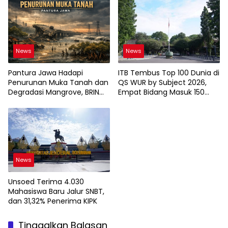
News
News
Pantura Jawa Hadapi
ITB Tembus Top 100 Dunia di
Penurunan Muka Tanah dan
QS WUR by Subject 2026,
Degradasi Mangrove, BRIN
Empat Bidang Masuk 150
Soroti Pemanfaatan
Besar
Teknologi Geospasial
News
Unsoed Terima 4.030
Mahasiswa Baru Jalur SNBT,
dan 31,32% Penerima KIPK
Tinggalkan Balasan