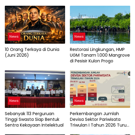
Komunikasi Visual pada
2026
Kader PKK Kelurahan Bambu
Apus
News
News
10 Orang Terkaya di Dunia
Restorasi Lingkungan, HMP
(Juni 2026)
UGM Tanam 1.000 Mangrove
di Pesisir Kulon Progo
News
News
Sebanyak 113 Perguruan
Perkembangan Jumlah
Tinggi Swasta Siap Bentuk
Devisa Sektor Pariwisata
Sentra Kekayaan Intelektual
Triwulan I Tahun 2026 Turun
9,12%