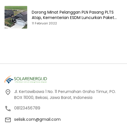
Dorong Minat Pelanggan PLN Pasang PLTS
Atap, Kementerian ESDM Luncurkan Paket
Hibah SEF
11 Februari 2022
Jl. Kertawibawa 1 No. 11 Perumahan Graha Timur, PO.
BOX 11000, Bekasi, Jawa Barat, Indonesia
08123456789
selisik.com@gmail.com