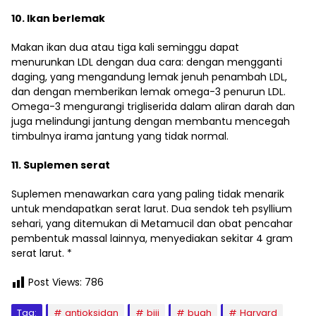
10. Ikan berlemak
Makan ikan dua atau tiga kali seminggu dapat
menurunkan LDL dengan dua cara: dengan mengganti
daging, yang mengandung lemak jenuh penambah LDL,
dan dengan memberikan lemak omega-3 penurun LDL.
Omega-3 mengurangi trigliserida dalam aliran darah dan
juga melindungi jantung dengan membantu mencegah
timbulnya irama jantung yang tidak normal.
11. Suplemen serat
Suplemen menawarkan cara yang paling tidak menarik
untuk mendapatkan serat larut. Dua sendok teh psyllium
sehari, yang ditemukan di Metamucil dan obat pencahar
pembentuk massal lainnya, menyediakan sekitar 4 gram
serat larut. *
Post Views:
786
Tag:
antioksidan
biji
buah
Harvard