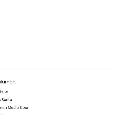
alaman
aimer
 Berita
an Media Siber