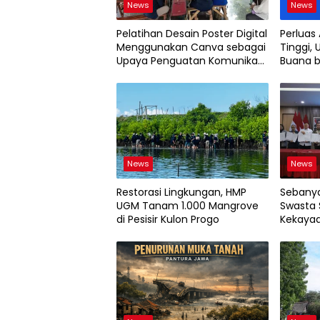
News
News
Pelatihan Desain Poster Digital
Perluas
Menggunakan Canva sebagai
Tinggi, 
Upaya Penguatan Komunikasi
Buana b
Visual pada Kader PKK
2026
Kelurahan Bambu Apus
News
News
Restorasi Lingkungan, HMP
Sebanya
UGM Tanam 1.000 Mangrove
Swasta 
di Pesisir Kulon Progo
Kekayaa