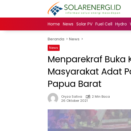
Langsung
ke
konten
Home
News
Solar PV
Fuel Cell
Hydro
Beranda
News
News
Menparekraf Buka K
Masyarakat Adat P
Papua Barat
Oryza Sativa
2 Min Baca
26 Oktober 2021