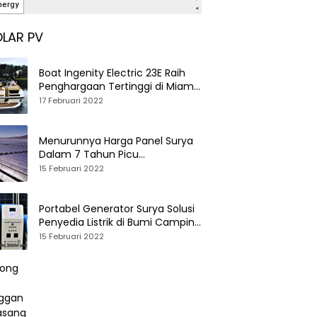
LAR PV
Boat Ingenity Electric 23E Raih
Penghargaan Tertinggi di Miami
International Boat Show
17 Februari 2022
Menurunnya Harga Panel Surya
Dalam 7 Tahun Picu
Tumbuhnya PLTS Global
15 Februari 2022
Portabel Generator Surya Solusi
Penyedia Listrik di Bumi Camping
dan Perkemahan
15 Februari 2022