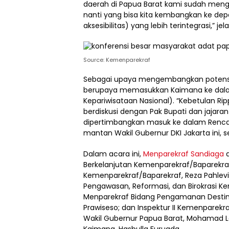
daerah di Papua Barat kami sudah mengg
nanti yang bisa kita kembangkan ke dep
aksesibilitas) yang lebih terintegrasi,” jel
Source: Kemenparekraf
Sebagai upaya mengembangkan potensi 
berupaya memasukkan Kaimana ke dal
Kepariwisataan Nasional). “Kebetulan Ripp
berdiskusi dengan Pak Bupati dan jajaran
dipertimbangkan masuk ke dalam Rencan
mantan Wakil Gubernur DKI Jakarta ini, s
Dalam acara ini,
Menparekraf Sandiaga
d
Berkelanjutan Kemenparekraf/Baparekraf,
Kemenparekraf/Baparekraf, Reza Pahlevi;
Pengawasan, Reformasi, dan Birokrasi Kem
Menparekraf Bidang Pengamanan Destinasi
Prawiseso; dan Inspektur II Kemenparekra
Wakil Gubernur Papua Barat, Mohamad Lak
Kaimana, Hasbulla Furuada.