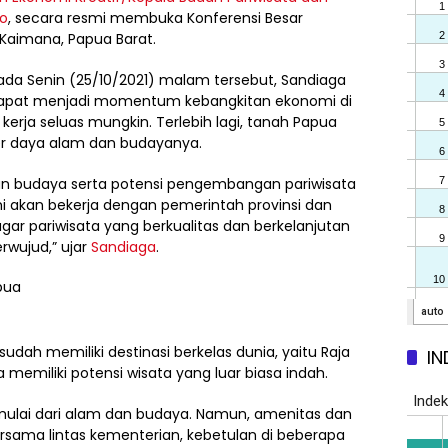
no
, secara resmi membuka Konferensi Besar
Kaimana, Papua Barat.
a Senin (25/10/2021) malam tersebut, Sandiaga
 dapat menjadi momentum kebangkitan ekonomi di
erja seluas mungkin. Terlebih lagi, tanah Papua
er daya alam dan budayanya.
dan budaya serta potensi pengembangan pariwisata
mi akan bekerja dengan pemerintah provinsi dan
ar pariwisata yang berkualitas dan berkelanjutan
wujud,” ujar
Sandiaga
.
dah memiliki destinasi berkelas dunia, yaitu Raja
IN
emiliki potensi wisata yang luar biasa indah.
a, mulai dari alam dan budaya. Namun, amenitas dan
bersama lintas kementerian, kebetulan di beberapa