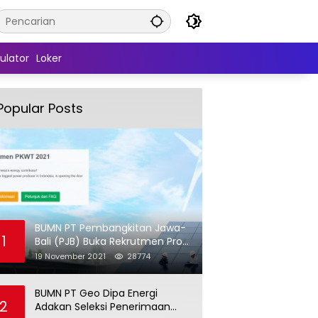
ulator
Loker
Popular Posts
BUMN PT Pembangkitan Jawa-
1
Bali (PJB) Buka Rekrutmen Pro
Hire (PKWT)
19 November 2021
28774
BUMN PT Geo Dipa Energi
2
Adakan Seleksi Penerimaan