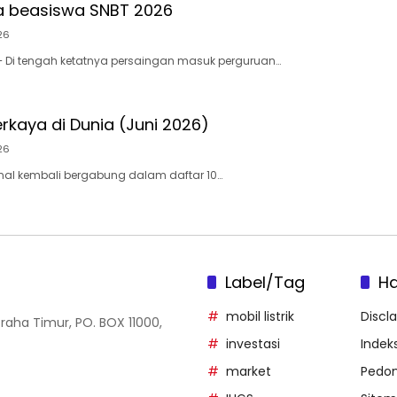
a beasiswa SNBT 2026
26
– Di tengah ketatnya persaingan masuk perguruan…
rkaya di Dunia (Juni 2026)
26
nal kembali bergabung dalam daftar 10…
Label/Tag
H
mobil listrik
Discl
Graha Timur, PO. BOX 11000,
investasi
Indeks
market
Pedom