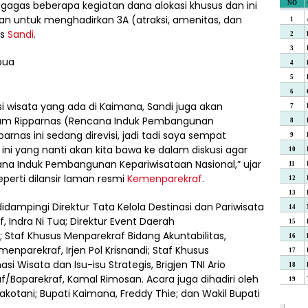
agas beberapa kegiatan dana alokasi khusus dan ini
an untuk menghadirkan 3A (atraksi, amenitas, dan
as
Sandi
.
wisata yang ada di Kaimana, Sandi juga akan
am Ripparnas (Rencana Induk Pembangunan
arnas ini sedang direvisi, jadi tadi saya sempat
 ini yang nanti akan kita bawa ke dalam diskusi agar
a Induk Pembangunan Kepariwisataan Nasional,” ujar
eperti dilansir laman resmi
Kemenparekraf
.
idampingi Direktur Tata Kelola Destinasi dan Pariwisata
 Indra Ni Tua; Direktur Event Daerah
 Staf Khusus Menparekraf Bidang Akuntabilitas,
enparekraf, Irjen Pol Krisnandi; Staf Khusus
 Wisata dan Isu-isu Strategis, Brigjen TNI Ario
f/Baparekraf, Kamal Rimosan. Acara juga dihadiri oleh
otani; Bupati Kaimana, Freddy Thie; dan Wakil Bupati