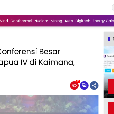
Wind
Geothermal
Nuclear
Mining
Auto
Digitech
Energy Calc
onferensi Besar
apua IV di Kaimana,
80