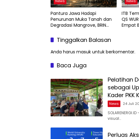
News
News
Pantura Jawa Hadapi
ITB Tem
Penurunan Muka Tanah dan
QS WUR 
Degradasi Mangrove, BRIN
Empat B
Soroti Pemanfaatan Teknologi
Geospasial
Tinggalkan Balasan
Anda harus
masuk
untuk berkomentar.
Baca Juga
Pelatihan 
sebagai Up
Kader PKK 
News
24 Juli 2
SOLARENERGI.ID
visual…
Perluas Aks