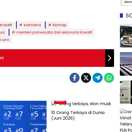
SO
reatif
kaimana
kbmap
pua
menteri pariwisata dan ekonomi kreatif
n uno
si
News
10 Orang Terkaya di Dunia
(Juni 2026)