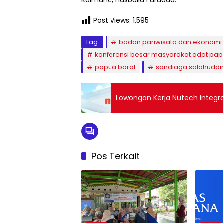
Post Views:
1,595
Tag:
badan pariwisata dan ekonomi k
konferensi besar masyarakat adat pa
papua barat
sandiaga salahuddi
Lowongan Kerja Nutech Integra
Pos Terkait