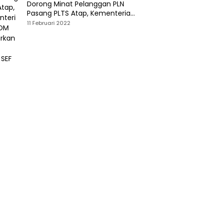
Dorong Minat Pelanggan PLN
Pasang PLTS Atap, Kementerian
ESDM Luncurkan Paket Hibah SEF
11 Februari 2022