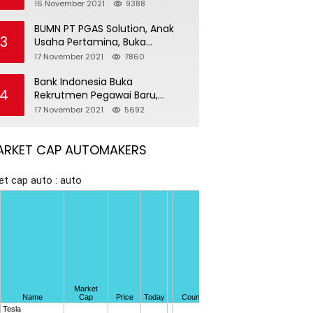
Pegawai Baru
16 November 2021
9388
BUMN PT PGAS Solution, Anak
3
Usaha Pertamina, Buka
Rekrutmen Pegawai Baru
17 November 2021
7860
Bank Indonesia Buka
4
Rekrutmen Pegawai Baru,
Tersedia 37 Posisi
17 November 2021
5692
ARKET CAP AUTOMAKERS