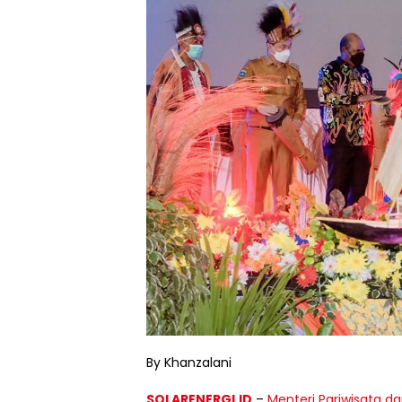
By Khanzalani
SOLARENERGI.ID
–
Menteri Pariwisata d