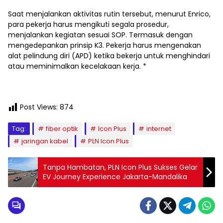
Saat menjalankan aktivitas rutin tersebut, menurut Enrico,
para pekerja harus mengikuti segala prosedur,
menjalankan kegiatan sesuai SOP. Termasuk dengan
mengedepankan prinsip K3. Pekerja harus mengenakan
alat pelindung diri (APD) ketika bekerja untuk menghindari
atau meminimalkan kecelakaan kerja. *
Post Views:
874
Tag:
fiber optik
Icon Plus
internet
jaringan kabel
PLN Icon Plus
Tanpa Hambatan, PLN Icon Plus Sukses Gelar
EV Journey Experience Jakarta-Mandalika