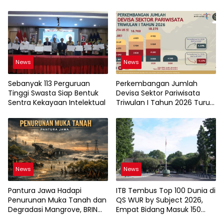
News
News
Sebanyak 113 Perguruan
Perkembangan Jumlah
Tinggi Swasta Siap Bentuk
Devisa Sektor Pariwisata
Sentra Kekayaan Intelektual
Triwulan I Tahun 2026 Turun
9,12%
News
News
Pantura Jawa Hadapi
ITB Tembus Top 100 Dunia di
Penurunan Muka Tanah dan
QS WUR by Subject 2026,
Degradasi Mangrove, BRIN
Empat Bidang Masuk 150
Soroti Pemanfaatan
Besar