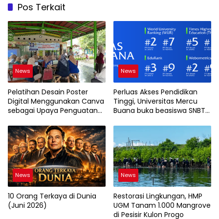
Pos Terkait
News
News
Pelatihan Desain Poster
Perluas Akses Pendidikan
Digital Menggunakan Canva
Tinggi, Universitas Mercu
sebagai Upaya Penguatan
Buana buka beasiswa SNBT
Komunikasi Visual pada
2026
Kader PKK Kelurahan Bambu
Apus
News
News
10 Orang Terkaya di Dunia
Restorasi Lingkungan, HMP
(Juni 2026)
UGM Tanam 1.000 Mangrove
di Pesisir Kulon Progo