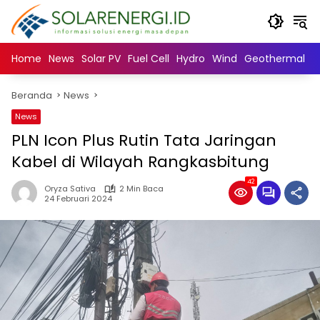
Langsung
ke
konten
Home
News
Solar PV
Fuel Cell
Hydro
Wind
Geothermal
N
Beranda
News
News
PLN Icon Plus Rutin Tata Jaringan
Kabel di Wilayah Rangkasbitung
42
Oryza Sativa
2 Min Baca
24 Februari 2024