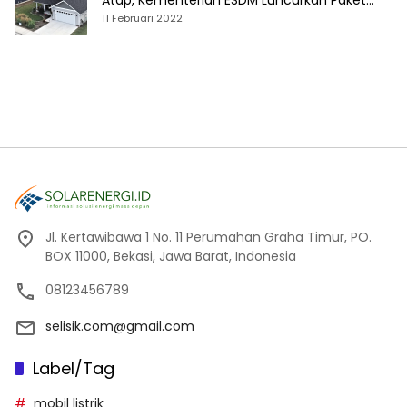
Atap, Kementerian ESDM Luncurkan Paket
Hibah SEF
11 Februari 2022
Jl. Kertawibawa 1 No. 11 Perumahan Graha Timur, PO.
BOX 11000, Bekasi, Jawa Barat, Indonesia
08123456789
selisik.com@gmail.com
Label/Tag
mobil listrik