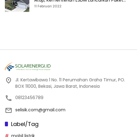
Atap, Kementerian ESDM Luncurkan Paket
Hibah SEF
11 Februari 2022
Jl. Kertawibawa 1 No. 11 Perumahan Graha Timur, PO.
BOX 11000, Bekasi, Jawa Barat, Indonesia
08123456789
selisik.com@gmail.com
Label/Tag
mobil listrik