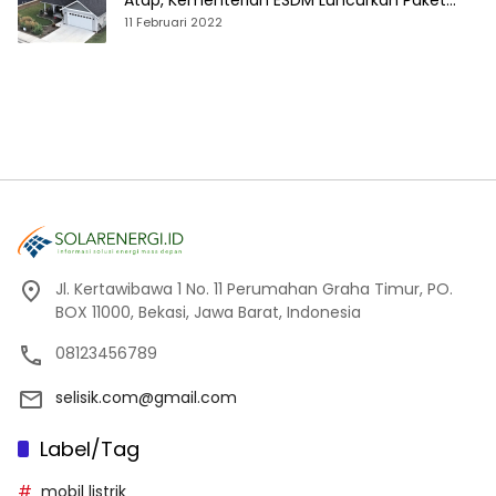
Atap, Kementerian ESDM Luncurkan Paket
Hibah SEF
11 Februari 2022
Jl. Kertawibawa 1 No. 11 Perumahan Graha Timur, PO.
BOX 11000, Bekasi, Jawa Barat, Indonesia
08123456789
selisik.com@gmail.com
Label/Tag
mobil listrik