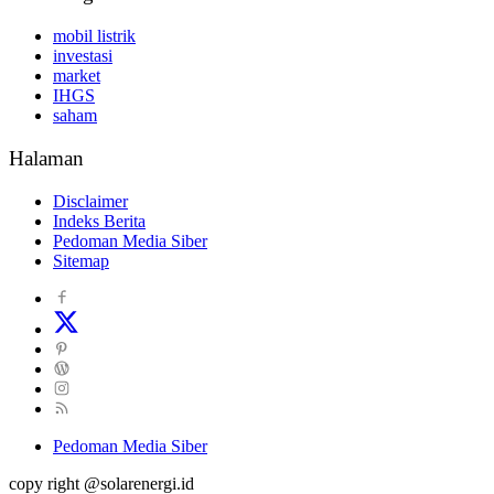
mobil listrik
investasi
market
IHGS
saham
Halaman
Disclaimer
Indeks Berita
Pedoman Media Siber
Sitemap
Pedoman Media Siber
copy right @solarenergi.id