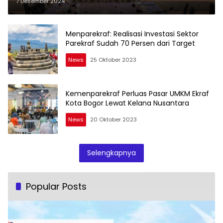
US-ABC
7 Desember 2024
Menparekraf: Realisasi Investasi Sektor
Parekraf Sudah 70 Persen dari Target
News
25 Oktober 2023
Kemenparekraf Perluas Pasar UMKM Ekraf
Kota Bogor Lewat Kelana Nusantara
News
20 Oktober 2023
Selengkapnya
Popular Posts