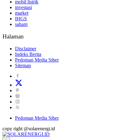
mobil listrik
investasi
market
IHGS
saham
Halaman
Disclaimer
Indeks Berita
Pedoman Media Siber
Sitemap
Pedoman Media Siber
copy right @solarenergi.id