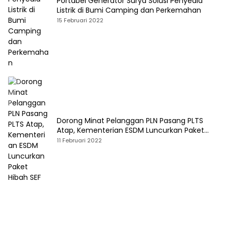
Portabel Generator Surya Solusi Penyedia
Listrik di Bumi Camping dan Perkemahan
15 Februari 2022
Dorong Minat Pelanggan PLN Pasang PLTS
Atap, Kementerian ESDM Luncurkan Paket
Hibah SEF
11 Februari 2022