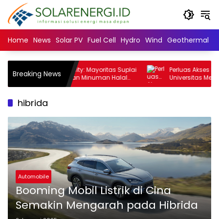
Langsung
ke
konten
Home
News
Solar PV
Fuel Cell
Hydro
Wind
Geothermal
N
an FEM IPB University: Mayoritas Suplai
Perluas Akses Pendidikan
Breaking News
ustri Makanan dan Minuman Halal
Universitas Mercu Buan
uasai Negara Muslim Minoritas
SNBT 2026
hibrida
Automobile
Booming Mobil Listrik di Cina
Semakin Mengarah pada Hibrida