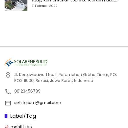
Atap, Kementerian ESDM Luncurkan Paket
Hibah SEF
11 Februari 2022
Jl. Kertawibawa 1 No. 11 Perumahan Graha Timur, PO.
BOX 11000, Bekasi, Jawa Barat, Indonesia
08123456789
selisik.com@gmail.com
Label/Tag
mobil listrik