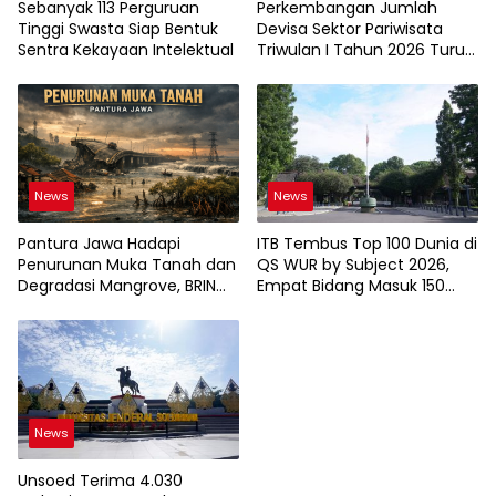
Sebanyak 113 Perguruan
Perkembangan Jumlah
Tinggi Swasta Siap Bentuk
Devisa Sektor Pariwisata
Sentra Kekayaan Intelektual
Triwulan I Tahun 2026 Turun
9,12%
News
News
Pantura Jawa Hadapi
ITB Tembus Top 100 Dunia di
Penurunan Muka Tanah dan
QS WUR by Subject 2026,
Degradasi Mangrove, BRIN
Empat Bidang Masuk 150
Soroti Pemanfaatan
Besar
Teknologi Geospasial
News
Unsoed Terima 4.030