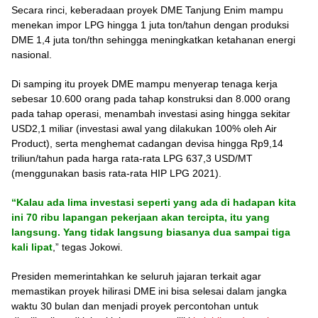
Secara rinci, keberadaan proyek DME Tanjung Enim mampu
menekan impor LPG hingga 1 juta ton/tahun dengan produksi
DME 1,4 juta ton/thn sehingga meningkatkan ketahanan energi
nasional.
Di samping itu proyek DME mampu menyerap tenaga kerja
sebesar 10.600 orang pada tahap konstruksi dan 8.000 orang
pada tahap operasi, menambah investasi asing hingga sekitar
USD2,1 miliar (investasi awal yang dilakukan 100% oleh Air
Product), serta menghemat cadangan devisa hingga Rp9,14
triliun/tahun pada harga rata-rata LPG 637,3 USD/MT
(menggunakan basis rata-rata HIP LPG 2021).
“Kalau ada lima investasi seperti yang ada di hadapan kita
ini 70 ribu lapangan pekerjaan akan tercipta, itu yang
langsung. Yang tidak langsung biasanya dua sampai tiga
kali lipat
,” tegas Jokowi.
Presiden memerintahkan ke seluruh jajaran terkait agar
memastikan proyek hilirasi DME ini bisa selesai dalam jangka
waktu 30 bulan dan menjadi proyek percontohan untuk