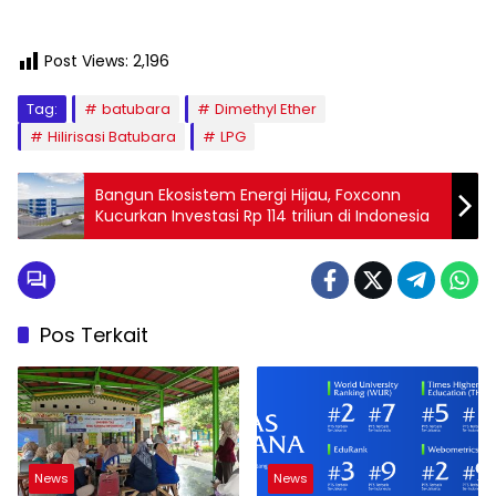
Post Views:
2,196
Tag:
batubara
Dimethyl Ether
Hilirisasi Batubara
LPG
Bangun Ekosistem Energi Hijau, Foxconn
Kucurkan Investasi Rp 114 triliun di Indonesia
Pos Terkait
News
News