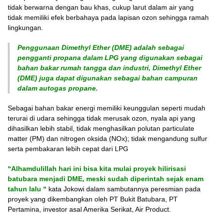
tidak berwarna dengan bau khas, cukup larut dalam air yang
tidak memiliki efek berbahaya pada lapisan ozon sehingga ramah
lingkungan.
P
enggunaan
Dimethyl Ether (DME)
adalah sebagai
pengganti propana dalam LPG yang digunakan sebagai
bahan bakar rumah tangga dan industri
,
Dimethyl Ether
(DME)
juga dapat digunakan sebagai bahan campuran
dalam autogas propane.
Sebagai bahan bakar energi memiliki keunggulan seperti mudah
terurai di udara sehingga tidak merusak ozon, nyala api yang
dihasilkan lebih stabil, tidak menghasilkan polutan particulate
matter (PM) dan nitrogen oksida (NOx); tidak mengandung sulfur
serta pembakaran lebih cepat dari LPG
“Alhamdulillah hari ini bisa kita mulai proyek hilirisasi
batubara menjadi DME, meski sudah diperintah sejak enam
tahun lalu “
kata Jokowi dalam sambutannya peresmian pada
proyek yang dikembangkan oleh PT Bukit Batubara, PT
Pertamina, investor asal Amerika Serikat, Air Product.