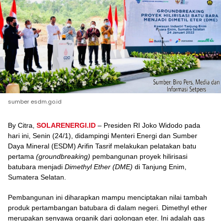
sumber esdm.go.id
By Citra,
SOLARENERGI.ID
– Presiden RI Joko Widodo pada
hari ini, Senin (24/1), didampingi Menteri Energi dan Sumber
Daya Mineral (ESDM) Arifin Tasrif melakukan pelatakan batu
pertama
(groundbreaking)
pembangunan proyek hilirisasi
batubara menjadi
Dimethyl Ether (DME)
di Tanjung Enim,
Sumatera Selatan.
Pembangunan ini diharapkan mampu menciptakan nilai tambah
produk pertambangan batubara di dalam negeri.
Dimethyl ether
merupakan senyawa organik dari golongan eter. Ini adalah gas