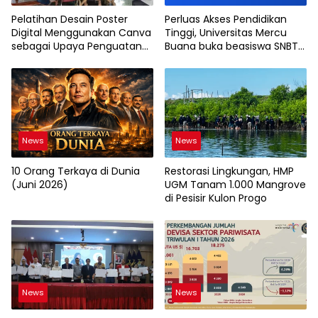
Pelatihan Desain Poster
Perluas Akses Pendidikan
Digital Menggunakan Canva
Tinggi, Universitas Mercu
sebagai Upaya Penguatan
Buana buka beasiswa SNBT
Komunikasi Visual pada
2026
Kader PKK Kelurahan Bambu
Apus
News
News
10 Orang Terkaya di Dunia
Restorasi Lingkungan, HMP
(Juni 2026)
UGM Tanam 1.000 Mangrove
di Pesisir Kulon Progo
News
News