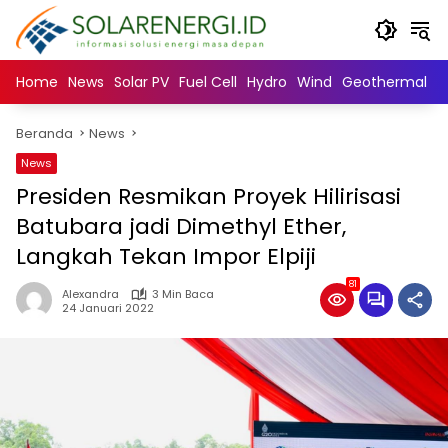
Langsung
ke
konten
Home
News
Solar PV
Fuel Cell
Hydro
Wind
Geothermal
N
Beranda
News
News
Presiden Resmikan Proyek Hilirisasi
Batubara jadi Dimethyl Ether,
Langkah Tekan Impor Elpiji
81
Alexandra
3 Min Baca
24 Januari 2022