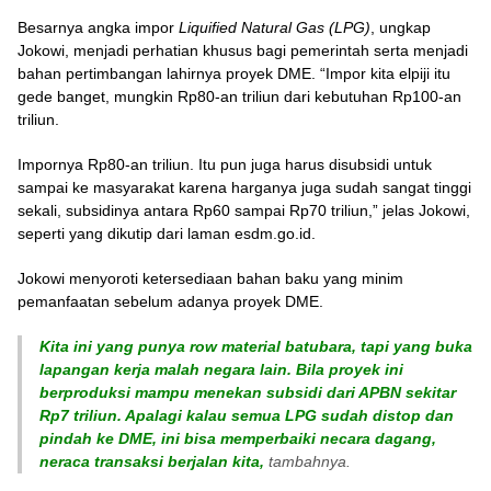
Besarnya angka impor
Liquified Natural Gas (LPG)
, ungkap
Jokowi, menjadi perhatian khusus bagi pemerintah serta menjadi
bahan pertimbangan lahirnya proyek DME. “Impor kita elpiji itu
gede banget, mungkin Rp80-an triliun dari kebutuhan Rp100-an
triliun.
Impornya Rp80-an triliun. Itu pun juga harus disubsidi untuk
sampai ke masyarakat karena harganya juga sudah sangat tinggi
sekali, subsidinya antara Rp60 sampai Rp70 triliun,” jelas Jokowi,
seperti yang dikutip dari laman esdm.go.id.
Jokowi menyoroti ketersediaan bahan baku yang minim
pemanfaatan sebelum adanya proyek DME.
Kita ini yang punya row material batubara, tapi yang buka
lapangan kerja malah negara lain. Bila proyek ini
berproduksi mampu menekan subsidi dari APBN sekitar
Rp7 triliun. Apalagi kalau semua LPG sudah distop dan
pindah ke DME, ini bisa memperbaiki necara dagang,
neraca transaksi berjalan kita,
tambahnya.