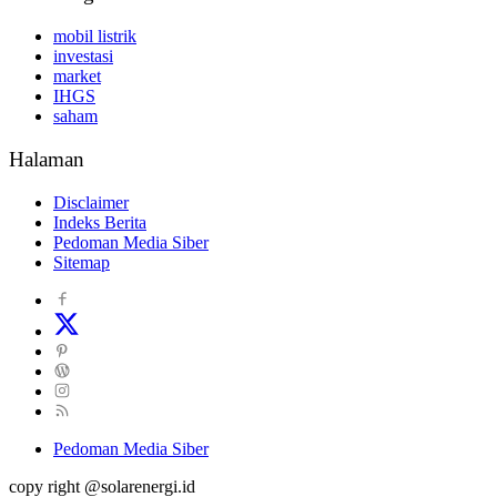
mobil listrik
investasi
market
IHGS
saham
Halaman
Disclaimer
Indeks Berita
Pedoman Media Siber
Sitemap
Pedoman Media Siber
copy right @solarenergi.id