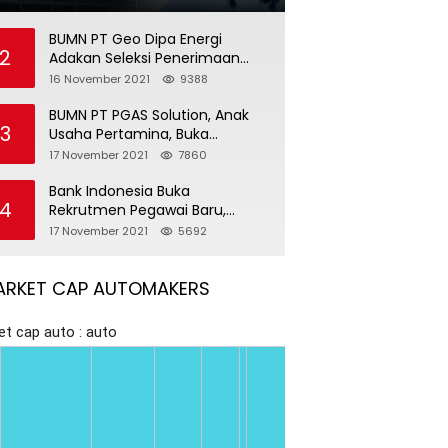
BUMN PT Geo Dipa Energi
2
Adakan Seleksi Penerimaan
Pegawai Baru
16 November 2021
9388
BUMN PT PGAS Solution, Anak
3
Usaha Pertamina, Buka
Rekrutmen Pegawai Baru
17 November 2021
7860
Bank Indonesia Buka
4
Rekrutmen Pegawai Baru,
Tersedia 37 Posisi
17 November 2021
5692
ARKET CAP AUTOMAKERS