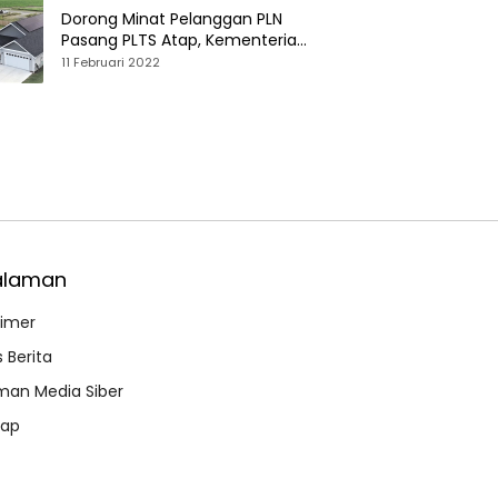
Dorong Minat Pelanggan PLN
Pasang PLTS Atap, Kementerian
ESDM Luncurkan Paket Hibah SEF
11 Februari 2022
alaman
aimer
 Berita
an Media Siber
map