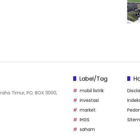
Label/Tag
H
mobil listrik
Discl
Graha Timur, PO. BOX 11000,
investasi
Indeks
market
Pedom
IHGS
Site
saham