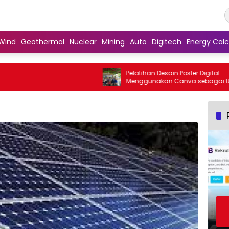
Wind
Geothermal
Nuclear
Mining
Auto
Digitech
Energy Calc
Pelatihan Desain Poster Digital
Menggunakan Canva sebagai Upaya
Penguatan Komunikasi Visual pada
Kader PKK Kelurahan Bambu Apus