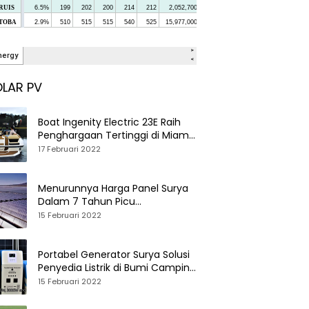
LAR PV
Boat Ingenity Electric 23E Raih
Penghargaan Tertinggi di Miami
International Boat Show
17 Februari 2022
Menurunnya Harga Panel Surya
Dalam 7 Tahun Picu
Tumbuhnya PLTS Global
15 Februari 2022
Portabel Generator Surya Solusi
Penyedia Listrik di Bumi Camping
dan Perkemahan
15 Februari 2022