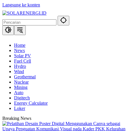
Langsung ke konten
Home
News
Solar PV
Fuel Cell
Hydro
Wind
Geothermal
Nuclear
Mining
Auto
Digitech
Energy Calculator
Loker
Breaking News