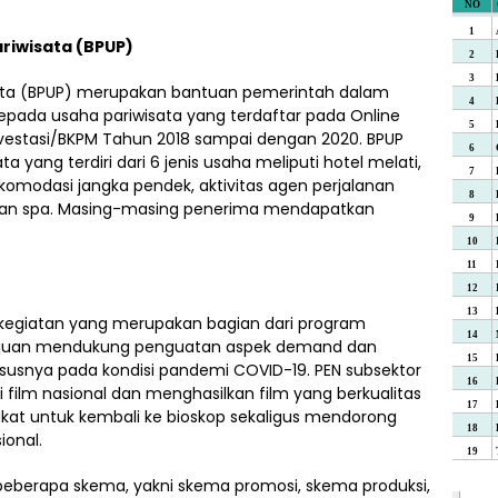
riwisata (BPUP)
sata (BPUP) merupakan bantuan pemerintah dalam
kepada usaha pariwisata yang terdaftar pada Online
nvestasi/BKPM Tahun 2018 sampai dengan 2020. BPUP
a yang terdiri dari 6 jenis usaha meliputi hotel melati,
omodasi jangka pendek, aktivitas agen perjalanan
ta, dan spa. Masing-masing penerima mendapatkan
kegiatan yang merupakan bagian dari program
tujuan mendukung penguatan aspek demand dan
ususnya pada kondisi pandemi COVID-19. PEN subsektor
 film nasional dan menghasilkan film yang berkualitas
at untuk kembali ke bioskop sekaligus mendorong
ional.
 beberapa skema, yakni skema promosi, skema produksi,