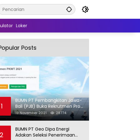
ulator
Loker
Popular Posts
BUMN PT Pembangkitan Jawa-
1
Bali (PJB) Buka Rekrutmen Pro
Hire (PKWT)
19 November 2021
28774
BUMN PT Geo Dipa Energi
2
Adakan Seleksi Penerimaan