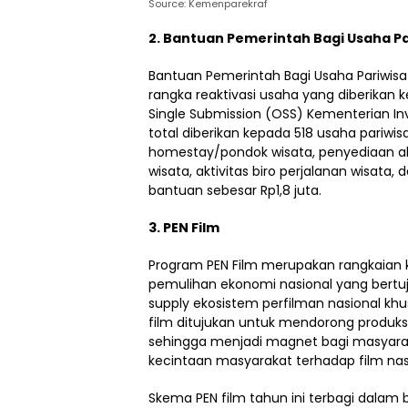
Source: Kemenparekraf
2. Bantuan Pemerintah Bagi Usaha Pa
Bantuan Pemerintah Bagi Usaha Pariwi
rangka reaktivasi usaha yang diberikan 
Single Submission (OSS) Kementerian I
total diberikan kepada 518 usaha pariwisat
homestay/pondok wisata, penyediaan ak
wisata, aktivitas biro perjalanan wisa
bantuan sebesar Rp1,8 juta.
3. PEN Film
Program PEN Film merupakan rangkaian 
pemulihan ekonomi nasional yang ber
supply ekosistem perfilman nasional kh
film ditujukan untuk mendorong produksi
sehingga menjadi magnet bagi masyarak
kecintaan masyarakat terhadap film nas
Skema PEN film tahun ini terbagi dalam