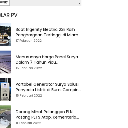
LAR PV
Boat Ingenity Electric 23E Raih
Penghargaan Tertinggi di Miami
International Boat Show
17 Februari 2022
Menurunnya Harga Panel Surya
Dalam 7 Tahun Picu
Tumbuhnya PLTS Global
15 Februari 2022
Portabel Generator Surya Solusi
Penyedia Listrik di Bumi Camping
dan Perkemahan
15 Februari 2022
Dorong Minat Pelanggan PLN
Pasang PLTS Atap, Kementerian
ESDM Luncurkan Paket Hibah SEF
11 Februari 2022