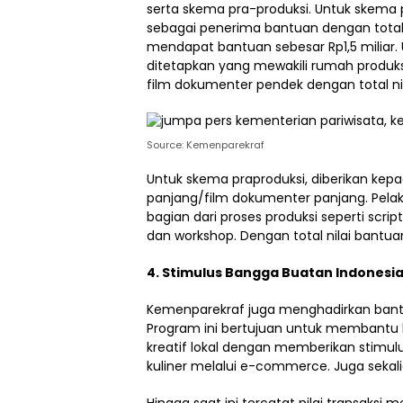
serta skema pra-produksi. Untuk skema 
sebagai penerima bantuan dengan total
mendapat bantuan sebesar Rp1,5 miliar.
ditetapkan yang mewakili rumah produksi
film dokumenter pendek dengan total nil
Source: Kemenparekraf
Untuk skema praproduksi, diberikan kep
panjang/film dokumenter panjang. Pelak
bagian dari proses produksi seperti scri
dan workshop. Dengan total nilai bantuan
4. Stimulus Bangga Buatan Indonesia
Kemenparekraf juga menghadirkan bantu
Program ini bertujuan untuk membantu 
kreatif lokal dengan memberikan stimul
kuliner melalui e-commerce. Juga sekali
Hingga saat ini tercatat nilai transaksi 