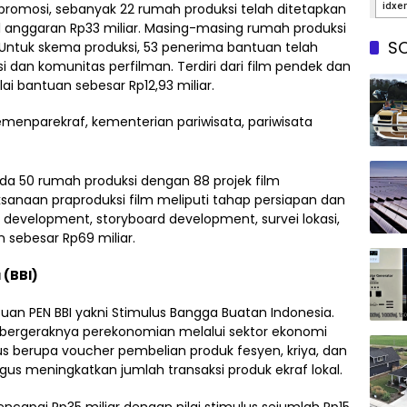
promosi, sebanyak 22 rumah produksi telah ditetapkan
 anggaran Rp33 miliar. Masing-masing rumah produksi
SO
 Untuk skema produksi, 53 penerima bantuan telah
 dan komunitas perfilman. Terdiri dari film pendek dan
ai bantuan sebesar Rp12,93 miliar.
ada 50 rumah produksi dengan 88 projek film
sanaan praproduksi film meliputi tahap persiapan dan
pt development, storyboard development, survei lokasi,
 sebesar Rp69 miliar.
 (BBI)
an PEN BBI yakni Stimulus Bangga Buatan Indonesia.
bergeraknya perekonomian melalui sektor ekonomi
us berupa voucher pembelian produk fesyen, kriya, dan
gus meningkatkan jumlah transaksi produk ekraf lokal.
mencapai Rp35 miliar dengan nilai stimulus sejumlah Rp15