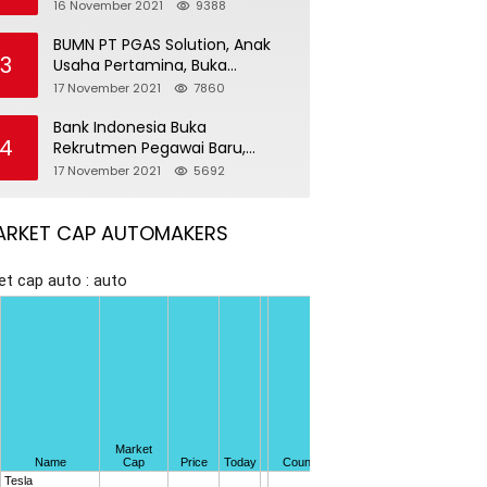
Pegawai Baru
16 November 2021
9388
BUMN PT PGAS Solution, Anak
3
Usaha Pertamina, Buka
Rekrutmen Pegawai Baru
17 November 2021
7860
Bank Indonesia Buka
4
Rekrutmen Pegawai Baru,
Tersedia 37 Posisi
17 November 2021
5692
ARKET CAP AUTOMAKERS