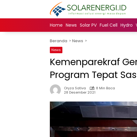
Langsung
ke
konten
Home
News
Solar PV
Fuel Cell
Hydro
Beranda
News
News
Kemenparekraf Ger
Program Tepat Sasa
Oryza Sativa
8 Min Baca
28 Desember 2021