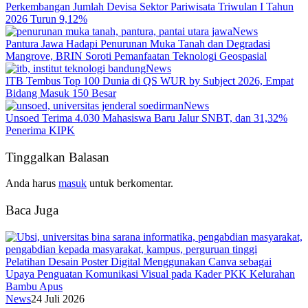
Perkembangan Jumlah Devisa Sektor Pariwisata Triwulan I Tahun
2026 Turun 9,12%
News
Pantura Jawa Hadapi Penurunan Muka Tanah dan Degradasi
Mangrove, BRIN Soroti Pemanfaatan Teknologi Geospasial
News
ITB Tembus Top 100 Dunia di QS WUR by Subject 2026, Empat
Bidang Masuk 150 Besar
News
Unsoed Terima 4.030 Mahasiswa Baru Jalur SNBT, dan 31,32%
Penerima KIPK
Tinggalkan Balasan
Anda harus
masuk
untuk berkomentar.
Baca Juga
Pelatihan Desain Poster Digital Menggunakan Canva sebagai
Upaya Penguatan Komunikasi Visual pada Kader PKK Kelurahan
Bambu Apus
News
24 Juli 2026