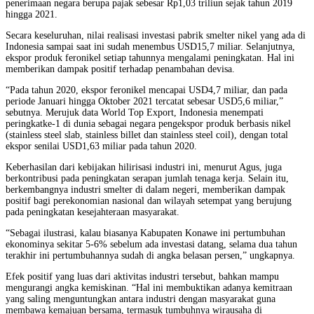
penerimaan negara berupa pajak sebesar Rp1,03 triliun sejak tahun 2019
hingga 2021.
Secara keseluruhan, nilai realisasi investasi pabrik smelter nikel yang ada di
Indonesia sampai saat ini sudah menembus USD15,7 miliar. Selanjutnya,
ekspor produk feronikel setiap tahunnya mengalami peningkatan. Hal ini
memberikan dampak positif terhadap penambahan devisa.
“Pada tahun 2020, ekspor feronikel mencapai USD4,7 miliar, dan pada
periode Januari hingga Oktober 2021 tercatat sebesar USD5,6 miliar,”
sebutnya. Merujuk data World Top Export, Indonesia menempati
peringkatke-1 di dunia sebagai negara pengekspor produk berbasis nikel
(stainless steel slab, stainless billet dan stainless steel coil), dengan total
ekspor senilai USD1,63 miliar pada tahun 2020.
Keberhasilan dari kebijakan hilirisasi industri ini, menurut Agus, juga
berkontribusi pada peningkatan serapan jumlah tenaga kerja. Selain itu,
berkembangnya industri smelter di dalam negeri, memberikan dampak
positif bagi perekonomian nasional dan wilayah setempat yang berujung
pada peningkatan kesejahteraan masyarakat.
“Sebagai ilustrasi, kalau biasanya Kabupaten Konawe ini pertumbuhan
ekonominya sekitar 5-6% sebelum ada investasi datang, selama dua tahun
terakhir ini pertumbuhannya sudah di angka belasan persen,” ungkapnya.
Efek positif yang luas dari aktivitas industri tersebut, bahkan mampu
mengurangi angka kemiskinan. “Hal ini membuktikan adanya kemitraan
yang saling menguntungkan antara industri dengan masyarakat guna
membawa kemajuan bersama, termasuk tumbuhnya wirausaha di