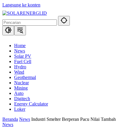
Langsung ke konten
Home
News
Solar PV
Fuel Cell
Hydro
Wind
Geothermal
Nuclear
Mining
Auto
Digitech
Energy Calculator
Loker
Beranda
News
Industri Smelter Berperan Pacu Nilai Tambah
News