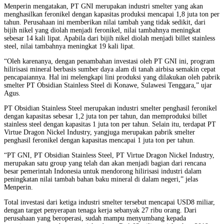
Menperin mengatakan, PT GNI merupakan industri smelter yang akan
menghasilkan feronikel dengan kapasitas produksi mencapai 1,8 juta ton per
tahun. Perusahaan ini memberikan nilai tambah yang tidak sedikit, dari
bijih nikel yang diolah menjadi feronikel, nilai tambahnya meningkat
sebesar 14 kali lipat. Apabila dari bijih nikel diolah menjadi billet stainless
steel, nilai tambahnya meningkat 19 kali lipat.
“Oleh karenanya, dengan penambahan investasi oleh PT GNI ini, program
hilirisasi mineral berbasis sumber daya alam di tanah airbisa semakin cepat
pencapaiannya. Hal ini melengkapi lini produksi yang dilakukan oleh pabrik
smelter PT Obsidian Stainless Steel di Konawe, Sulawesi Tenggara,” ujar
Agus.
PT Obsidian Stainless Steel merupakan industri smelter penghasil feronikel
dengan kapasitas sebesar 1,2 juta ton per tahun, dan memproduksi billet
stainless steel dengan kapasitas 1 juta ton per tahun. Selain itu, terdapat PT
Virtue Dragon Nickel Industry, yangjuga merupakan pabrik smelter
penghasil feronikel dengan kapasitas mencapai 1 juta ton per tahun.
“PT GNI, PT Obsidian Stainless Steel, PT Virtue Dragon Nickel Industry,
merupakan satu group yang telah dan akan menjadi bagian dari rencana
besar pemerintah Indonesia untuk mendorong hilirisasi industri dalam
peningkatan nilai tambah bahan baku mineral di dalam negeri,” jelas
Menperin.
Total investasi dari ketiga industri smelter tersebut mencapai USD8 miliar,
dengan target penyerapan tenaga kerja sebanyak 27 ribu orang. Dari
perusahaan yang beroperasi, sudah mampu menyumbang kepada