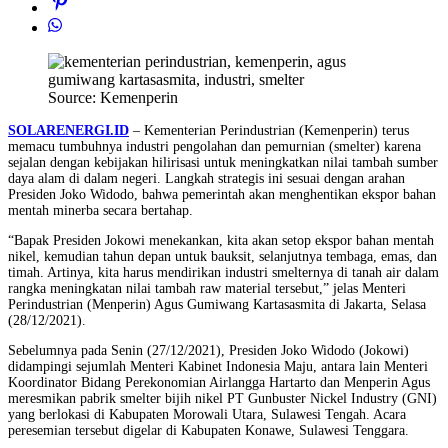
Source: Kemenperin
SOLARENERGI.ID
– Kementerian Perindustrian (Kemenperin) terus
memacu tumbuhnya industri pengolahan dan pemurnian (smelter) karena
sejalan dengan kebijakan hilirisasi untuk meningkatkan nilai tambah sumber
daya alam di dalam negeri. Langkah strategis ini sesuai dengan arahan
Presiden Joko Widodo, bahwa pemerintah akan menghentikan ekspor bahan
mentah minerba secara bertahap.
“Bapak Presiden Jokowi menekankan, kita akan setop ekspor bahan mentah
nikel, kemudian tahun depan untuk bauksit, selanjutnya tembaga, emas, dan
timah. Artinya, kita harus mendirikan industri smelternya di tanah air dalam
rangka meningkatan nilai tambah raw material tersebut,” jelas Menteri
Perindustrian (Menperin) Agus Gumiwang Kartasasmita di Jakarta, Selasa
(28/12/2021).
Sebelumnya pada Senin (27/12/2021), Presiden Joko Widodo (Jokowi)
didampingi sejumlah Menteri Kabinet Indonesia Maju, antara lain Menteri
Koordinator Bidang Perekonomian Airlangga Hartarto dan Menperin Agus
meresmikan pabrik smelter bijih nikel PT Gunbuster Nickel Industry (GNI)
yang berlokasi di Kabupaten Morowali Utara, Sulawesi Tengah. Acara
peresemian tersebut digelar di Kabupaten Konawe, Sulawesi Tenggara.