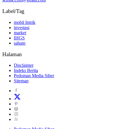
Label/Tag
mobil listrik
investasi
market
IHGS
saham
Halaman
Disclaimer
Indeks Berita
Pedoman Media Siber
Sitemap