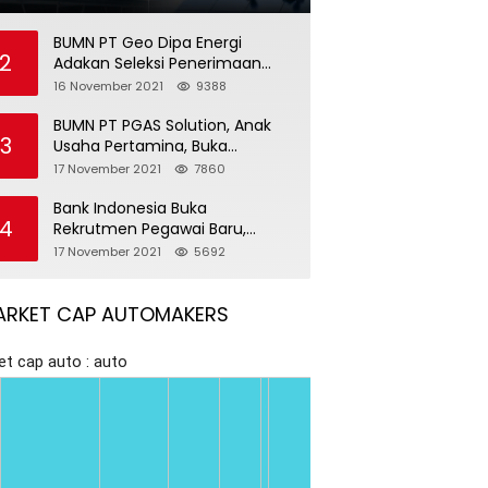
BUMN PT Geo Dipa Energi
2
Adakan Seleksi Penerimaan
Pegawai Baru
16 November 2021
9388
BUMN PT PGAS Solution, Anak
3
Usaha Pertamina, Buka
Rekrutmen Pegawai Baru
17 November 2021
7860
Bank Indonesia Buka
4
Rekrutmen Pegawai Baru,
Tersedia 37 Posisi
17 November 2021
5692
ARKET CAP AUTOMAKERS