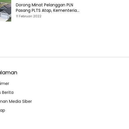
Dorong Minat Pelanggan PLN
Pasang PLTS Atap, Kementerian
ESDM Luncurkan Paket Hibah SEF
11 Februari 2022
alaman
aimer
 Berita
an Media Siber
map