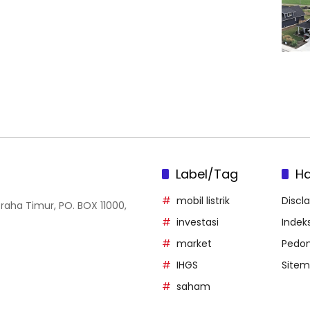
Label/Tag
H
mobil listrik
Discl
Graha Timur, PO. BOX 11000,
investasi
Indeks
market
Pedom
IHGS
Site
saham