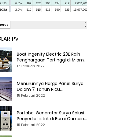
LAR PV
Boat Ingenity Electric 23E Raih
Penghargaan Tertinggi di Miami
International Boat Show
17 Februari 2022
Menurunnya Harga Panel Surya
Dalam 7 Tahun Picu
Tumbuhnya PLTS Global
15 Februari 2022
Portabel Generator Surya Solusi
Penyedia Listrik di Bumi Camping
dan Perkemahan
15 Februari 2022