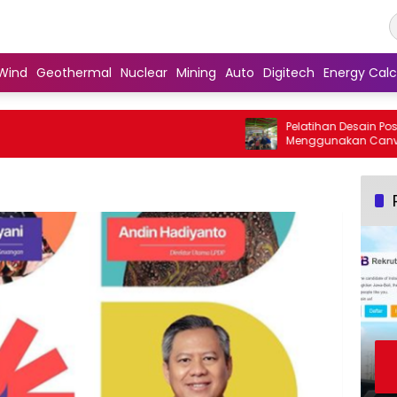
Wind
Geothermal
Nuclear
Mining
Auto
Digitech
Energy Calc
Pelatihan Desain Poster Digital
Menggunakan Canva sebaga
Penguatan Komunikasi Visua
Kader PKK Kelurahan Bambu 