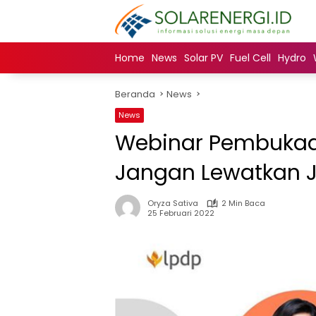
Langsung
ke
konten
Home
News
Solar PV
Fuel Cell
Hydro
Beranda
News
News
Webinar Pembukaa
Jangan Lewatkan J
Oryza Sativa
2 Min Baca
25 Februari 2022