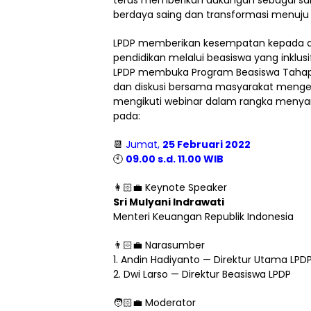
berdaya saing dan transformasi menuju
LPDP memberikan kesempatan kepada 
pendidikan melalui beasiswa yang inklusi
LPDP membuka Program Beasiswa Tahap I
dan diskusi bersama masyarakat mengen
mengikuti webinar dalam rangka menya
pada:
📆
Jumat,
25 Februari 2022
🕙
09.00 s.d. 11.00 WIB
👩🏻‍💼 Keynote Speaker
Sri Mulyani Indrawati
Menteri Keuangan Republik Indonesia
👨🏻‍💼 Narasumber
1. Andin Hadiyanto — Direktur Utama LPD
2. Dwi Larso — Direktur Beasiswa LPDP
🧑🏻‍💼 Moderator