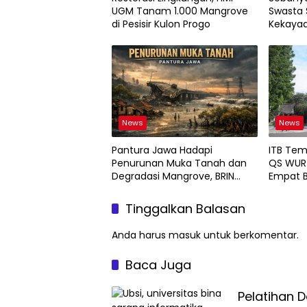
UGM Tanam 1.000 Mangrove
Swasta 
di Pesisir Kulon Progo
Kekayaa
News
News
Pantura Jawa Hadapi
ITB Tem
Penurunan Muka Tanah dan
QS WUR 
Degradasi Mangrove, BRIN
Empat B
Soroti Pemanfaatan Teknologi
Geospasial
Tinggalkan Balasan
Anda harus
masuk
untuk berkomentar.
Baca Juga
Pelatihan 