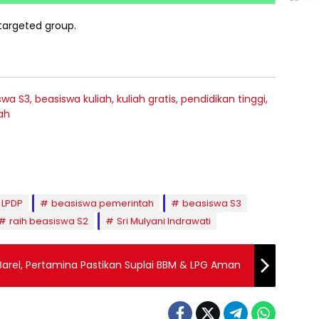
targeted group.
 LPDP
beasiswa pemerintah
beasiswa S3
raih beasiswa S2
Sri Mulyani Indrawati
rel, Pertamina Pastikan Suplai BBM & LPG Aman