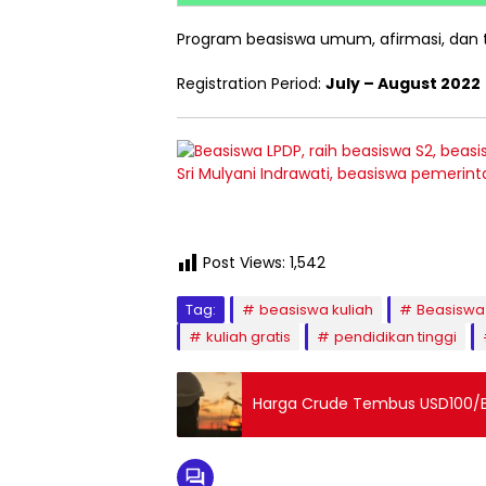
Program beasiswa umum, afirmasi, dan 
Registration Period:
July – August 2022
Post Views:
1,542
Tag:
beasiswa kuliah
Beasiswa
kuliah gratis
pendidikan tinggi
Harga Crude Tembus USD100/Ba