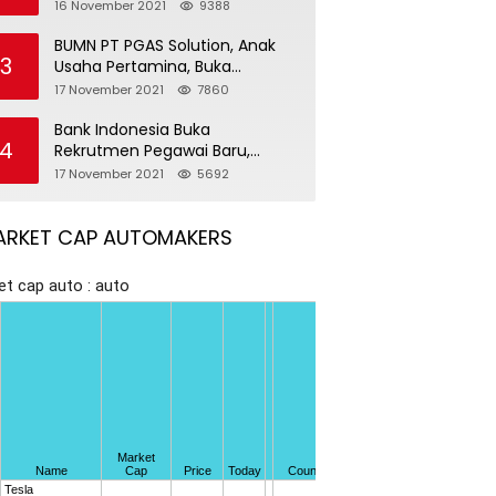
Pegawai Baru
16 November 2021
9388
BUMN PT PGAS Solution, Anak
3
Usaha Pertamina, Buka
Rekrutmen Pegawai Baru
17 November 2021
7860
Bank Indonesia Buka
4
Rekrutmen Pegawai Baru,
Tersedia 37 Posisi
17 November 2021
5692
ARKET CAP AUTOMAKERS