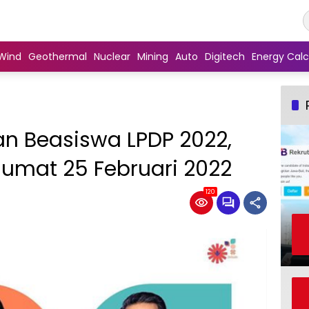
Wind
Geothermal
Nuclear
Mining
Auto
Digitech
Energy Calc
n Beasiswa LPDP 2022,
umat 25 Februari 2022
120