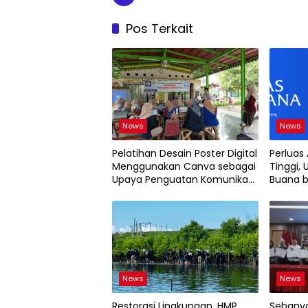
Pos Terkait
News
News
Pelatihan Desain Poster Digital
Perluas
Menggunakan Canva sebagai
Tinggi, 
Upaya Penguatan Komunikasi
Buana b
Visual pada Kader PKK
2026
Kelurahan Bambu Apus
News
News
Restorasi Lingkungan, HMP
Sebanya