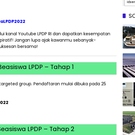
SO
swaLPDP2022
lui kanal Youtube LPDP RI dan dapatkan kesempatan
piratif! Jangan lupa ajak kawanmu sebanyak-
suksesan bersama!
Beasiswa LPDP – Tahap 1
argeted group. Pendaftaran mulai dibuka pada 25
2022
Beasiswa LPDP – Tahap 2