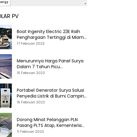
LAR PV
Boat Ingenity Electric 23E Raih
Penghargaan Tertinggi di Miami
International Boat Show
17 Februari 2022
Menurunnya Harga Panel Surya
Dalam 7 Tahun Picu
Tumbuhnya PLTS Global
15 Februari 2022
Portabel Generator Surya Solusi
Penyedia Listrik di Bumi Camping
dan Perkemahan
15 Februari 2022
Dorong Minat Pelanggan PLN
Pasang PLTS Atap, Kementerian
ESDM Luncurkan Paket Hibah SEF
11 Februari 2022