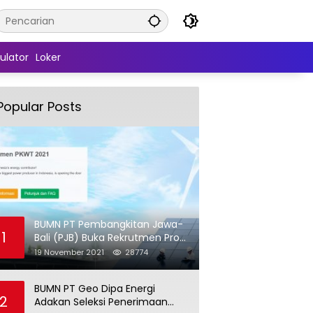
ulator
Loker
Popular Posts
BUMN PT Pembangkitan Jawa-
1
Bali (PJB) Buka Rekrutmen Pro
Hire (PKWT)
19 November 2021
28774
BUMN PT Geo Dipa Energi
2
Adakan Seleksi Penerimaan