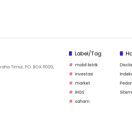
Label/Tag
H
mobil listrik
Discl
Graha Timur, PO. BOX 11000,
investasi
Indeks
market
Pedom
IHGS
Site
saham