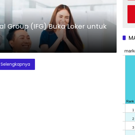
al Group (IFG) Buka Loker untuk
M
Selengkapnya