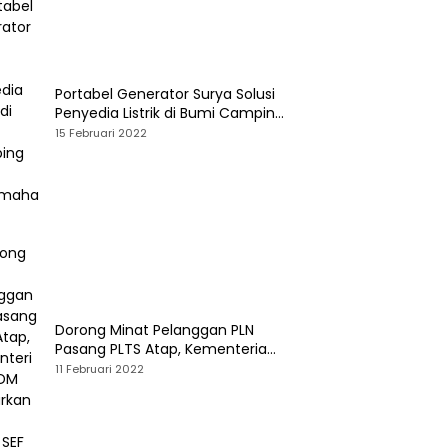
Portabel Generator Surya Solusi
Penyedia Listrik di Bumi Camping
dan Perkemahan
15 Februari 2022
Dorong Minat Pelanggan PLN
Pasang PLTS Atap, Kementerian
ESDM Luncurkan Paket Hibah SEF
11 Februari 2022