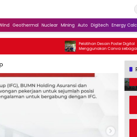
Wind
Geothermal
Nuclear
Mining
Auto
Digitech
Energy Calc
Pelatihan Desain Poster Digital
Menggunakan Canva sebagai Upaya
Penguatan Komunikasi Visual pada
Kader PKK Kelurahan Bambu Apus
up