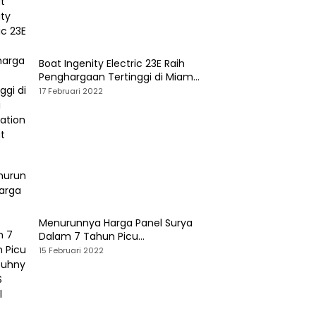
Boat Ingenity Electric 23E Raih
Penghargaan Tertinggi di Miami
International Boat Show
17 Februari 2022
Menurunnya Harga Panel Surya
Dalam 7 Tahun Picu
Tumbuhnya PLTS Global
15 Februari 2022