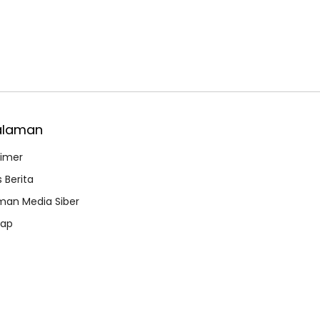
alaman
aimer
 Berita
an Media Siber
map