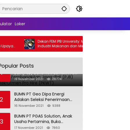
ulator
Loker
Dekan FEM IPB University: Mayoritas Suplai
Perluas A
Industri Makanan dan Minuman Halal
Universi
Dikuasai Negara Muslim Minoritas
SNBT 202
Popular Posts
BUMN PT Pembangkitan Jawa-
1
Bali (PJB) Buka Rekrutmen Pro
Hire (PKWT)
19 November 2021
28774
BUMN PT Geo Dipa Energi
2
Adakan Seleksi Penerimaan
Pegawai Baru
16 November 2021
9388
BUMN PT PGAS Solution, Anak
3
Usaha Pertamina, Buka
Rekrutmen Pegawai Baru
17 November 2021
7860