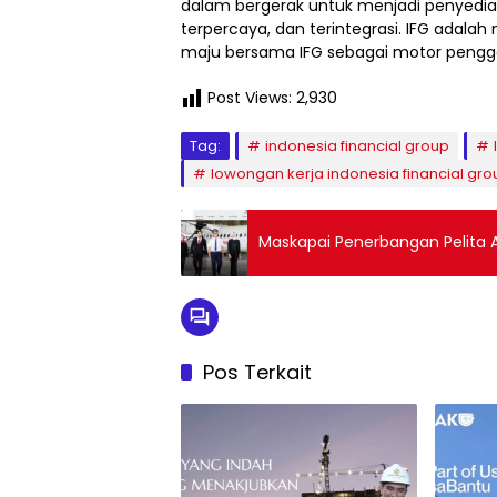
dalam bergerak untuk menjadi penyedia j
terpercaya, dan terintegrasi. IFG adala
maju bersama IFG sebagai motor pengger
Post Views:
2,930
Tag:
indonesia financial group
lowongan kerja indonesia financial gro
Maskapai Penerbangan Pelita A
Pos Terkait