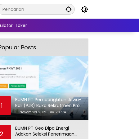
ulator
Loker
Popular Posts
BUMN PT Pembangkitan Jawa-
1
Bali (PJB) Buka Rekrutmen Pro
Hire (PKWT)
19 November 2021
28774
BUMN PT Geo Dipa Energi
2
Adakan Seleksi Penerimaan