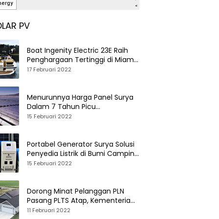
LAR PV
Boat Ingenity Electric 23E Raih
Penghargaan Tertinggi di Miami
International Boat Show
17 Februari 2022
Menurunnya Harga Panel Surya
Dalam 7 Tahun Picu
Tumbuhnya PLTS Global
15 Februari 2022
Portabel Generator Surya Solusi
Penyedia Listrik di Bumi Camping
dan Perkemahan
15 Februari 2022
Dorong Minat Pelanggan PLN
Pasang PLTS Atap, Kementerian
ESDM Luncurkan Paket Hibah SEF
11 Februari 2022