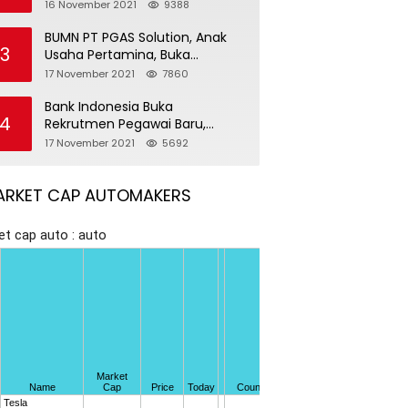
Pegawai Baru
16 November 2021
9388
BUMN PT PGAS Solution, Anak
3
Usaha Pertamina, Buka
Rekrutmen Pegawai Baru
17 November 2021
7860
Bank Indonesia Buka
4
Rekrutmen Pegawai Baru,
Tersedia 37 Posisi
17 November 2021
5692
ARKET CAP AUTOMAKERS