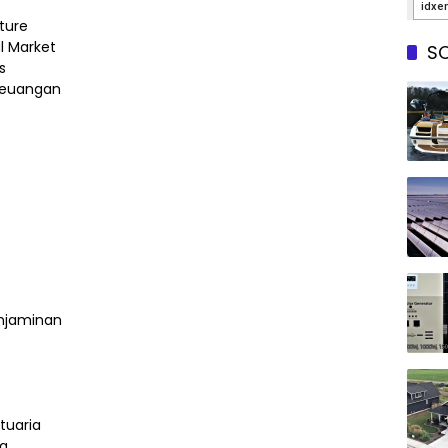
ture
l Market
SO
s
Keuangan
enjaminan
tuaria
ia