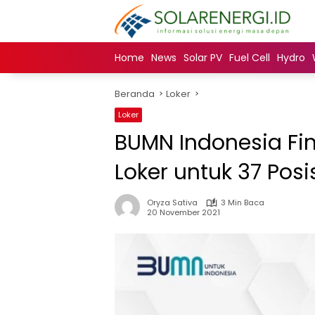
Langsung
ke
konten
Home
News
Solar PV
Fuel Cell
Hydro
Beranda
Loker
Loker
BUMN Indonesia Fin
Loker untuk 37 Posi
Oryza Sativa
3 Min Baca
20 November 2021