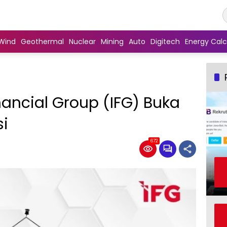
Wind
Geothermal
Nuclear
Mining
Auto
Digitech
Energy Calc
ancial Group (IFG) Buka
si
672