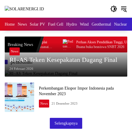
Langsung
ke
konten
Home
News
Solar PV
Fuel Cell
Hydro
Wind
Geothermal
Nuclear
M
iversity: Mayoritas Suplai
Perluas Akses Pendidikan Tinggi, Universit
Breaking News
 dan Minuman Halal Dikuasai
Buana buka beasiswa SNBT 2026
noritas
News
RI–AS Teken Kesepakatan Dagang Final
pelabuhan
24 Februari 2026
Perkembangan Ekspor Impor Indonesia pada
November 2023
News
21 Desember 2023
Selengkapnya