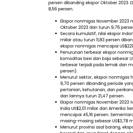
persen dibanding ekspor Oktober 2023. D
8,56 persen.
Ekspor nonmigas November 2023 me
Oktober 2023 dan turun 9,76 perse
Secara kumulatif, nilai ekspor In
miliar atau turun 11,83 persen dib
ekspor nonmigas mencapai US$221,9
Penurunan terbesar ekspor nonmig
komoditas besi dan baja sebesar U
terbesar terjadi pada lemak dan m
persen).
Menurut sektor, ekspor nonmigas h
9,70 persen dibanding periode yan
pertanian, kehutanan, dan perikan
dan lainnya turun 21,47 persen.
Ekspor nonmigas November 2023 terb
India US$2,01 miliar dan Amerika Se
mencapai 45,16 persen. Sementara 
masing-masing sebesar US$3,78 mili
Menurut provinsi asal barang, eks