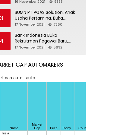
Pegawai Baru
16 November 2021
9388
BUMN PT PGAS Solution, Anak
3
Usaha Pertamina, Buka
Rekrutmen Pegawai Baru
17 November 2021
7860
Bank Indonesia Buka
4
Rekrutmen Pegawai Baru,
Tersedia 37 Posisi
17 November 2021
5692
ARKET CAP AUTOMAKERS