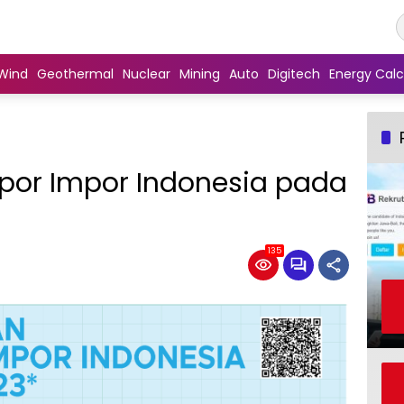
Wind
Geothermal
Nuclear
Mining
Auto
Digitech
Energy Calc
or Impor Indonesia pada
135