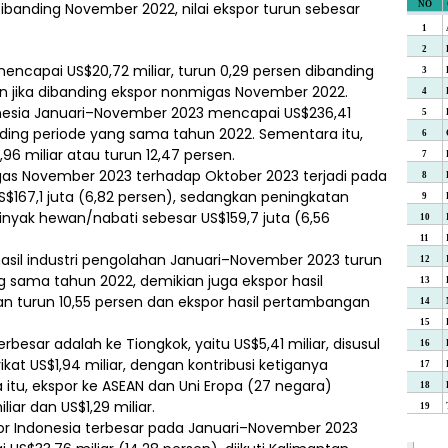
ibanding November 2022, nilai ekspor turun sebesar
ncapai US$20,72 miliar, turun 0,29 persen dibanding
n jika dibanding ekspor nonmigas November 2022.
donesia Januari–November 2023 mencapai US$236,41
anding periode yang sama tahun 2022. Sementara itu,
6 miliar atau turun 12,47 persen.
as November 2023 terhadap Oktober 2023 terjadi pada
S$167,1 juta (6,82 persen), sedangkan peningkatan
inyak hewan/nabati sebesar US$159,7 juta (6,56
asil industri pengolahan Januari–November 2023 turun
g sama tahun 2022, demikian juga ekspor hasil
an turun 10,55 persen dan ekspor hasil pertambangan
esar adalah ke Tiongkok, yaitu US$5,41 miliar, disusul
rikat US$1,94 miliar, dengan kontribusi ketiganya
itu, ekspor ke ASEAN dan Uni Eropa (27 negara)
ar dan US$1,29 miliar.
por Indonesia terbesar pada Januari–November 2023