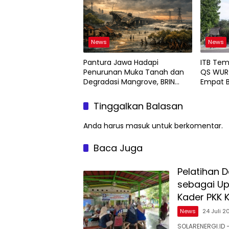
News
News
Pantura Jawa Hadapi
ITB Tem
Penurunan Muka Tanah dan
QS WUR 
Degradasi Mangrove, BRIN
Empat B
Soroti Pemanfaatan Teknologi
Geospasial
Tinggalkan Balasan
Anda harus
masuk
untuk berkomentar.
Baca Juga
Pelatihan 
sebagai Up
Kader PKK 
News
24 Juli 2
SOLARENERGI.ID