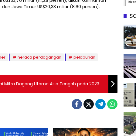
i US$33,76 miliar (14,28 persen), diikuti Kalimantan
) dan Jawa Timur US$20,33 miliar (8,60 persen).
SO
ner
neraca perdagangan
pelabuhan
ai Mitra Dagang Utama Asia Tengah pada 2023