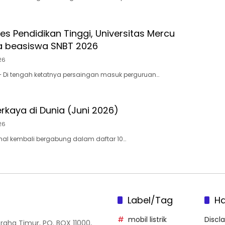
es Pendidikan Tinggi, Universitas Mercu
a beasiswa SNBT 2026
26
– Di tengah ketatnya persaingan masuk perguruan…
rkaya di Dunia (Juni 2026)
26
nal kembali bergabung dalam daftar 10…
Label/Tag
H
mobil listrik
Discl
Graha Timur, PO. BOX 11000,