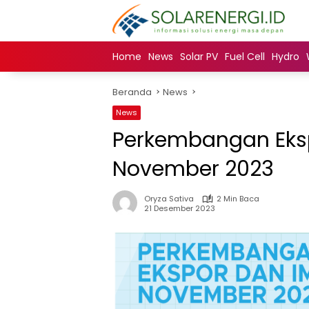
Langsung
ke
konten
Home
News
Solar PV
Fuel Cell
Hydro
Beranda
News
News
Perkembangan Eksp
November 2023
Oryza Sativa
2 Min Baca
21 Desember 2023