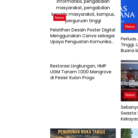
News
News
Pelatihan Desain Poster Digital
Menggunakan Canva sebagai
Perluas
Upaya Penguatan Komunikasi
Tinggi, 
Visual pada Kader PKK
Buana b
Kelurahan Bambu Apus
News
2026
Restorasi Lingkungan, HMP
UGM Tanam 1.000 Mangrove
di Pesisir Kulon Progo
News
Sebanya
Swasta 
Kekayaa