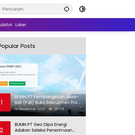
ulator
Loker
Popular Posts
BUMN PT Pembangkitan Jawa-
1
Bali (PJB) Buka Rekrutmen Pro
Hire (PKWT)
19 November 2021
28774
BUMN PT Geo Dipa Energi
2
Adakan Seleksi Penerimaan