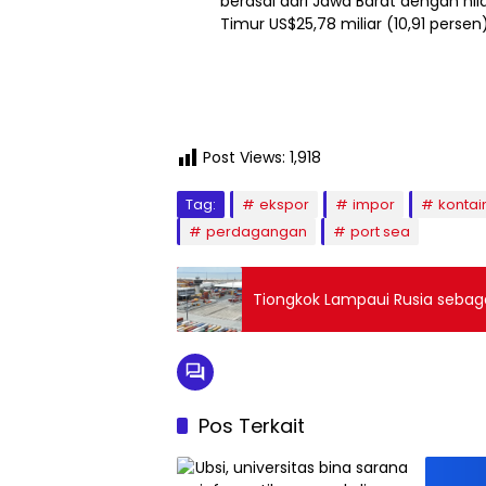
berasal dari Jawa Barat dengan nila
Timur US$25,78 miliar (10,91 persen
Post Views:
1,918
Tag:
ekspor
impor
kontai
perdagangan
port sea
Tiongkok Lampaui Rusia sebag
Pos Terkait