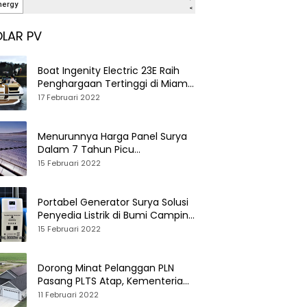
LAR PV
Boat Ingenity Electric 23E Raih
Penghargaan Tertinggi di Miami
International Boat Show
17 Februari 2022
Menurunnya Harga Panel Surya
Dalam 7 Tahun Picu
Tumbuhnya PLTS Global
15 Februari 2022
Portabel Generator Surya Solusi
Penyedia Listrik di Bumi Camping
dan Perkemahan
15 Februari 2022
Dorong Minat Pelanggan PLN
Pasang PLTS Atap, Kementerian
ESDM Luncurkan Paket Hibah SEF
11 Februari 2022