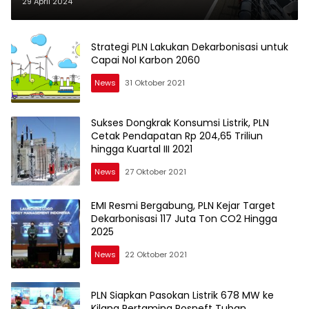
Experience Jakarta-Mandalika
29 April 2024
Strategi PLN Lakukan Dekarbonisasi untuk
Capai Nol Karbon 2060
News
31 Oktober 2021
Sukses Dongkrak Konsumsi Listrik, PLN
Cetak Pendapatan Rp 204,65 Triliun
hingga Kuartal III 2021
News
27 Oktober 2021
EMI Resmi Bergabung, PLN Kejar Target
Dekarbonisasi 117 Juta Ton CO2 Hingga
2025
News
22 Oktober 2021
PLN Siapkan Pasokan Listrik 678 MW ke
Kilang Pertamina Rosneft Tuban