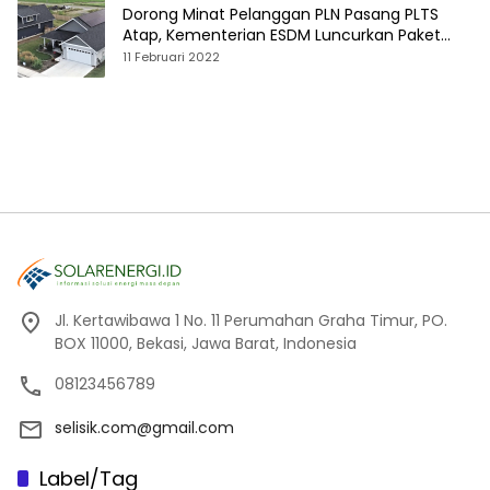
Dorong Minat Pelanggan PLN Pasang PLTS
Atap, Kementerian ESDM Luncurkan Paket
Hibah SEF
11 Februari 2022
Jl. Kertawibawa 1 No. 11 Perumahan Graha Timur, PO.
BOX 11000, Bekasi, Jawa Barat, Indonesia
08123456789
selisik.com@gmail.com
Label/Tag