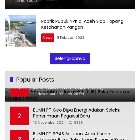
11 Februari 2023
Pabrik Pupuk NPK di Aceh Siap Topang
Ketahanan Pangan
News
11 Februari 2023
Selengkapnya
Popular Posts
BUMN PT Pembangkitan Jawa-Bali (PJB)
1
Buka Rekrutmen Pro Hire (PKWT)
19 November 2021
28774
BUMN PT Geo Dipa Energi Adakan Seleksi
2
Penerimaan Pegawai Baru
16 November 2021
9388
BUMN PT PGAS Solution, Anak Usaha
3
Pertamina, Buka Rekrutmen Pegawai Baru