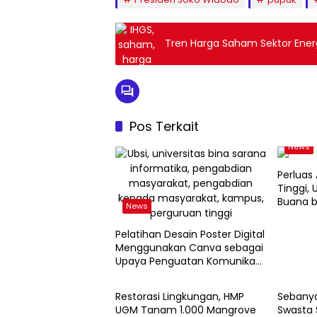
Tren Harga Saham Sektor Ener
Pos Terkait
News
Perluas
Tinggi, 
Buana b
News
2026
Pelatihan Desain Poster Digital
Menggunakan Canva sebagai
Upaya Penguatan Komunikasi
News
News
Visual pada Kader PKK
Kelurahan Bambu Apus
Restorasi Lingkungan, HMP
Sebanya
UGM Tanam 1.000 Mangrove
Swasta 