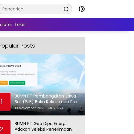
ulator
Loker
Popular Posts
BUMN PT Pembangkitan Jawa-
1
Bali (PJB) Buka Rekrutmen Pro
Hire (PKWT)
19 November 2021
28774
BUMN PT Geo Dipa Energi
2
Adakan Seleksi Penerimaan