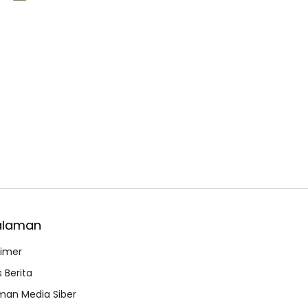
alaman
aimer
 Berita
an Media Siber