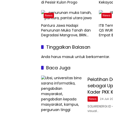
di Pesisir Kulon Progo
Kekayaa
News
News
Pantura Jawa Hadapi
ITB Tem
Penurunan Muka Tanah dan
QS WUR 
Degradasi Mangrove, BRIN
Empat B
Soroti Pemanfaatan Teknologi
Geospasial
Tinggalkan Balasan
Anda harus
masuk
untuk berkomentar.
Baca Juga
Pelatihan 
sebagai Up
Kader PKK 
News
24 Juli 2
SOLARENERGI.ID
visual…