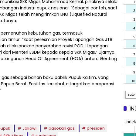
Komunikasi SKK Migas Mohammad Kemal, pihaknya selalu
ngan industri pupuk nasional. “Sebagai contoh, saat
SKK Migas telah mengirimkan LNG (Liquefied Natural
katanya.
 pemenuhan kebutuhan gas, termasuk
ian timur. “Saat peresmian Proyek Lapangan Gas JTB
ah dilaksanakan penyerahan revisi POD I Lapangan
i dari Menteri ESDM kepada Kepala SKK Migas,” ujarnya.
ndatanganan Head Of Agreement (HOA) antara Genting
as sebagai bahan baku pabrik Pupuk Kaltim, yang
 Papua Barat. Fasilitas tersebut ditargetkan beroperasi
*
IN
 pupuk
Jokowi
pasokan gas
presiden
SKK Migas
suplai gas