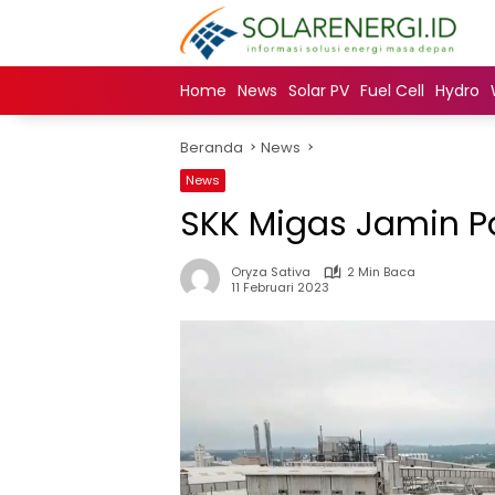
Langsung
ke
konten
Home
News
Solar PV
Fuel Cell
Hydro
Beranda
News
News
SKK Migas Jamin P
Oryza Sativa
2 Min Baca
11 Februari 2023