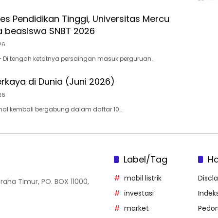
es Pendidikan Tinggi, Universitas Mercu
a beasiswa SNBT 2026
26
– Di tengah ketatnya persaingan masuk perguruan…
rkaya di Dunia (Juni 2026)
26
nal kembali bergabung dalam daftar 10…
Label/Tag
H
mobil listrik
Discl
Graha Timur, PO. BOX 11000,
investasi
Indeks
market
Pedom