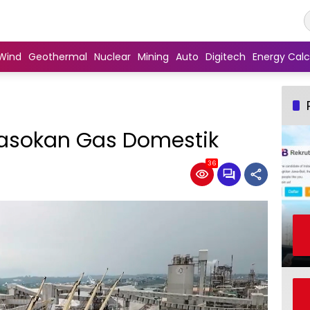
Wind
Geothermal
Nuclear
Mining
Auto
Digitech
Energy Calc
asokan Gas Domestik
36