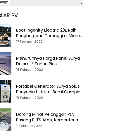
LAR PV
Boat Ingenity Electric 23E Raih
Penghargaan Tertinggi di Miami
International Boat Show
17 Februari 2022
Menurunnya Harga Panel Surya
Dalam 7 Tahun Picu
Tumbuhnya PLTS Global
15 Februari 2022
Portabel Generator Surya Solusi
Penyedia Listrik di Bumi Camping
dan Perkemahan
15 Februari 2022
Dorong Minat Pelanggan PLN
Pasang PLTS Atap, Kementerian
ESDM Luncurkan Paket Hibah SEF
11 Februari 2022