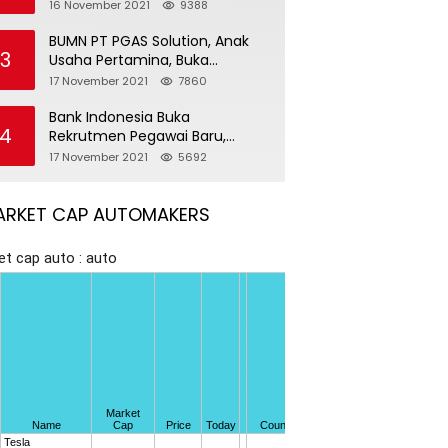
Pegawai Baru
16 November 2021
9388
BUMN PT PGAS Solution, Anak
3
Usaha Pertamina, Buka
Rekrutmen Pegawai Baru
17 November 2021
7860
Bank Indonesia Buka
4
Rekrutmen Pegawai Baru,
Tersedia 37 Posisi
17 November 2021
5692
ARKET CAP AUTOMAKERS