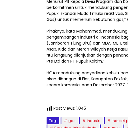
Menurut Plt Kepala Divisi Program dan 
berkomitmen untuk mendukung pengemba
Pupuk Iskandar Muda 1 mulai reaktivasi, 
Gas) untuk memenuhi kebutuhan gas,” 
Pihaknya, kata Mohammad, mendukung
pengembangan industri di Indonesia bag
(Jambaran Tiung Biru) dan MDA-MBH, tel
Asap, Kido dan Merah Wilayah Kerja Kasur
“Itu langsung dilanjutkan dengan pena
Pte Ltd dan PT Pupuk Kaltim.”
HOA mendukung penyediaan kebutuhan g
akan dibangun di Fior, Kabupaten Fakfak,
secara komersial pada Desember 2027. 
Post Views:
1,045
Tag:
gas
industri
industri
Presiden Joko Widodo
pupuk