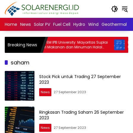
Langsung
ke
konten
Home
News
Solar PV
Fuel Cell
Hydro
Wind
Geothermal
N
Dekan FEM IPB University: Mayoritas Suplai
Perluas A
Breaking News
Industri Makanan dan Minuman Halal
Universi
Dikuasai Negara Muslim Minoritas
SNBT 202
saham
Stock Pick untuk Trading 27 September
2023
News
27 September 2023
Ringkasan Trading Saham 26 September
2023
News
27 September 2023