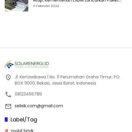
Atap, Kementerian ESDM Luncurkan Paket
Hibah SEF
11 Februari 2022
Jl. Kertawibawa 1 No. 11 Perumahan Graha Timur, PO.
BOX 11000, Bekasi, Jawa Barat, Indonesia
08123456789
selisik.com@gmail.com
Label/Tag
mobil listrik