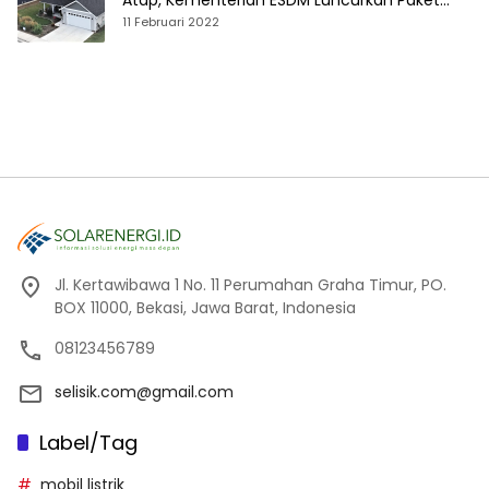
Atap, Kementerian ESDM Luncurkan Paket
Hibah SEF
11 Februari 2022
Jl. Kertawibawa 1 No. 11 Perumahan Graha Timur, PO.
BOX 11000, Bekasi, Jawa Barat, Indonesia
08123456789
selisik.com@gmail.com
Label/Tag
mobil listrik