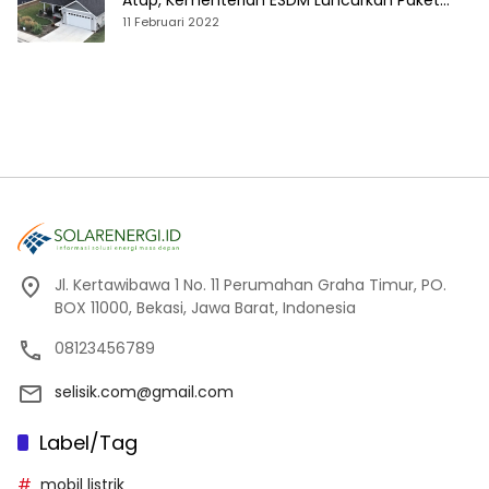
Atap, Kementerian ESDM Luncurkan Paket
Hibah SEF
11 Februari 2022
Jl. Kertawibawa 1 No. 11 Perumahan Graha Timur, PO.
BOX 11000, Bekasi, Jawa Barat, Indonesia
08123456789
selisik.com@gmail.com
Label/Tag
mobil listrik