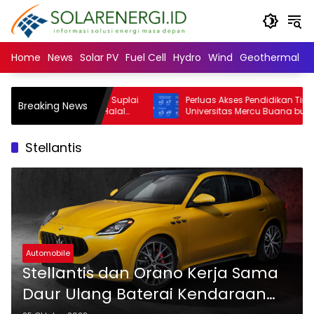
Langsung
ke
konten
Home
News
Solar PV
Fuel Cell
Hydro
Wind
Geothermal
N
versity: Mayoritas Suplai
Perluas Akses Pendidikan Tinggi,
Breaking News
n dan Minuman Halal
Universitas Mercu Buana buka beasi
Muslim Minoritas
SNBT 2026
Stellantis
Automobile
Stellantis dan Orano Kerja Sama
Daur Ulang Baterai Kendaraan